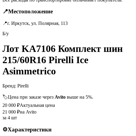
📍
Местоположение
📍
г. Иркутск, ул. Полярная, 113
Б/у
Лот KA7106 Комплект шин
215/60R16 Pirelli Ice
Asimmetrico
Бренд:
Pirelli
🏷️
Цена при заказе через
Avito
выше на 5%.
20 000
₽
Актуальная цена
21 000
₽
на Avito
за
4 шт
⚙️
Характеристики