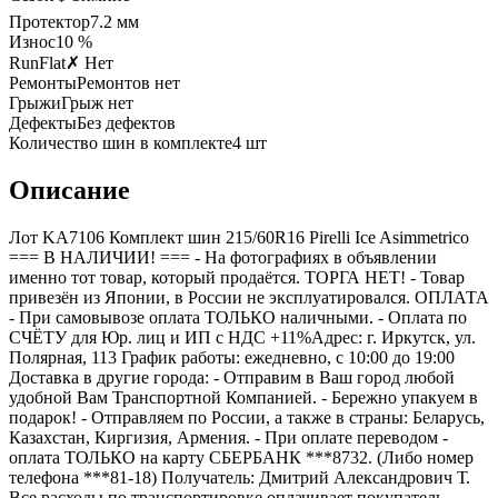
Протектор
7.2
мм
Износ
10 %
RunFlat
✗ Нет
Ремонты
Ремонтов нет
Грыжи
Грыж нет
Дефекты
Без дефектов
Количество шин в комплекте
4
шт
Описание
Лот KA7106 Комплект шин 215/60R16 Pirelli Ice Asimmetrico
=== B НАЛИЧИИ! === - На фотографиях в объявлении
именно тот товар, который продаётся. ТОРГА НЕТ! - Товар
привезён из Японии, в России не эксплуатировался. ОПЛАТА
- При самовывозе оплата ТОЛЬКО наличными. - Оплата по
СЧЁТУ для Юр. лиц и ИП с НДС +11%Адрес: г. Иркутск, ул.
Полярная, 113 График работы: ежедневно, с 10:00 до 19:00
Доставка в другие города: - Отправим в Ваш город любой
удобной Вам Транспортной Компанией. - Бережно упакуем в
подарок! - Отправляем по России, а также в страны: Беларусь,
Казахстан, Киргизия, Армения. - При оплате переводом -
оплата ТОЛЬКО на карту СБЕРБАНК ***8732. (Либо номер
телефона ***81-18) Получатель: Дмитрий Александрович Т.
Все расходы по транспортировке оплачивает покупатель.