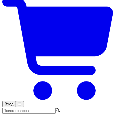
Вход
☰
🔍