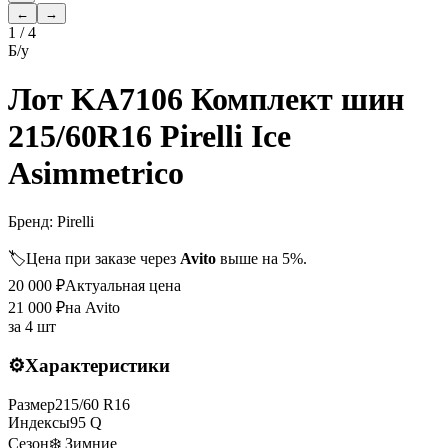
←
→
1
/
4
Б/у
Лот KA7106 Комплект шин
215/60R16 Pirelli Ice
Asimmetrico
Бренд:
Pirelli
🏷️
Цена при заказе через
Avito
выше на 5%.
20 000
₽
Актуальная цена
21 000
₽
на Avito
за
4 шт
⚙️
Характеристики
Размер
215
/
60
R
16
Индексы
95
Q
Сезон
❄️ Зимние