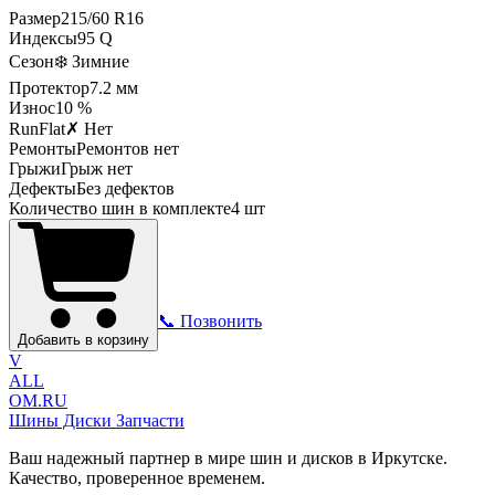
Размер
215
/
60
R
16
Индексы
95
Q
Сезон
❄️ Зимние
Протектор
7.2
мм
Износ
10 %
RunFlat
✗ Нет
Ремонты
Ремонтов нет
Грыжи
Грыж нет
Дефекты
Без дефектов
Количество шин в комплекте
4
шт
📞 Позвонить
Добавить в корзину
V
ALL
OM.RU
Шины Диски Запчасти
Ваш надежный партнер в мире шин и дисков в Иркутске.
Качество, проверенное временем.