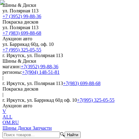
Шины & Диски
ул. Полярная 113
+7 (3952) 99-88-36
Покраска дисков
ул. Полярная 113
+7 (983) 699-88-68
Аукцион авто
ул. Баррикад 60д, оф. 10
+7 (995) 325-05-55
г. Иркутск, ул. Полярная 113
Шины & Диски
магазин:
+7(3952) 99-88-36
регионы:
+7(904) 148-51-81
|
г. Иркутск, ул. Полярная 113
+7(983) 699-88-68
Покраска дисков
|
г. Иркутск, ул. Баррикад 60д оф. 10
+7(995) 325-05-55
Аукцион авто
V
ALL
OM.RU
Шины Диски Запчасти
🔍
Найти