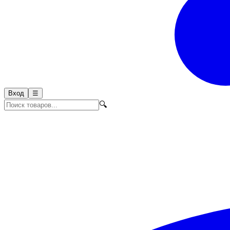
Вход
☰
🔍