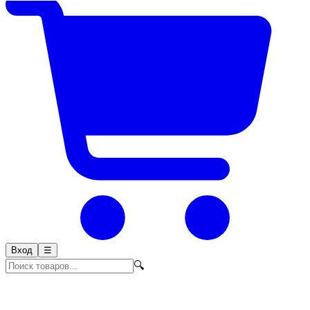
Вход
☰
🔍