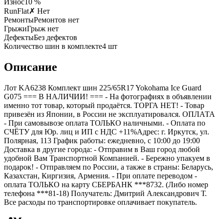
Износ
10 %
RunFlat
✗ Нет
Ремонты
Ремонтов нет
Грыжи
Грыж нет
Дефекты
Без дефектов
Количество шин в комплекте
4
шт
Описание
Лот KA6238 Комплект шин 225/65R17 Yokohama Ice Guard
G075 === B НАЛИЧИИ! === - На фотографиях в объявлении
именно тот товар, который продаётся. ТОРГА НЕТ! - Товар
привезён из Японии, в России не эксплуатировался. ОПЛАТА
- При самовывозе оплата ТОЛЬКО наличными. - Оплата по
СЧЁТУ для Юр. лиц и ИП с НДС +11%Адрес: г. Иркутск, ул.
Полярная, 113 График работы: ежедневно, с 10:00 до 19:00
Доставка в другие города: - Отправим в Ваш город любой
удобной Вам Транспортной Компанией. - Бережно упакуем в
подарок! - Отправляем по России, а также в страны: Беларусь,
Казахстан, Киргизия, Армения. - При оплате переводом -
оплата ТОЛЬКО на карту СБЕРБАНК ***8732. (Либо номер
телефона ***81-18) Получатель: Дмитрий Александрович Т.
Все расходы по транспортировке оплачивает покупатель.