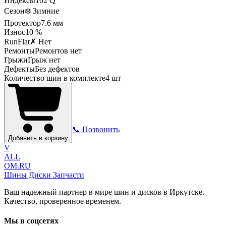
Индексы
102
Q
Сезон
❄️ Зимние
Протектор
7.6
мм
Износ
10 %
RunFlat
✗ Нет
Ремонты
Ремонтов нет
Грыжи
Грыж нет
Дефекты
Без дефектов
Количество шин в комплекте
4
шт
📞 Позвонить
Добавить в корзину
V
ALL
OM.RU
Шины Диски Запчасти
Ваш надежный партнер в мире шин и дисков в Иркутске.
Качество, проверенное временем.
Мы в соцсетях