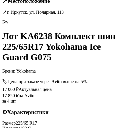
📍
Местоположение
📍
г. Иркутск, ул. Полярная, 113
Б/у
Лот KA6238 Комплект шин
225/65R17 Yokohama Ice
Guard G075
Бренд:
Yokohama
🏷️
Цена при заказе через
Avito
выше на 5%.
17 000
₽
Актуальная цена
17 850
₽
на Avito
за
4 шт
⚙️
Характеристики
Размер
225
/
65
R
17