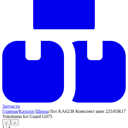
Запчасти
Главная
/
Каталог
/
Шины
/
Лот KA6238 Комплект шин 225/65R17
Yokohama Ice Guard G075
←
→
1
/
4