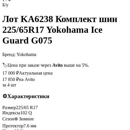
Б/у
Лот KA6238 Комплект шин
225/65R17 Yokohama Ice
Guard G075
Бренд:
Yokohama
🏷️
Цена при заказе через
Avito
выше на 5%.
17 000
₽
Актуальная цена
17 850
₽
на Avito
за
4 шт
⚙️
Характеристики
Размер
225
/
65
R
17
Индексы
102
Q
Сезон
❄️ Зимние
Протектор
7.6
мм