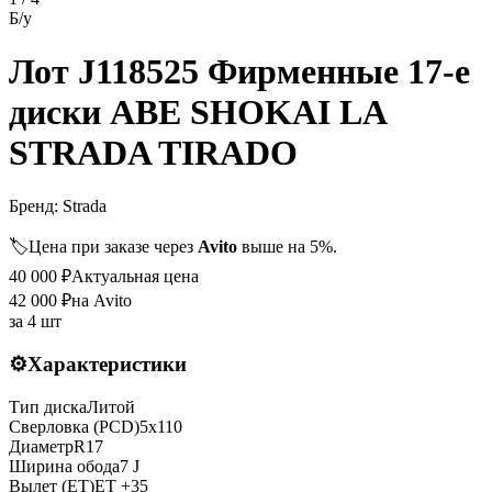
Б/у
Лот J118525 Фирменные 17-е
диски ABE SHOKAI LA
STRADA TIRADO
Бренд:
Strada
🏷️
Цена при заказе через
Avito
выше на 5%.
40 000
₽
Актуальная цена
42 000
₽
на Avito
за
4 шт
⚙️
Характеристики
Тип диска
Литой
Сверловка (PCD)
5x110
Диаметр
R
17
Ширина обода
7 J
Вылет (ET)
ET
+35