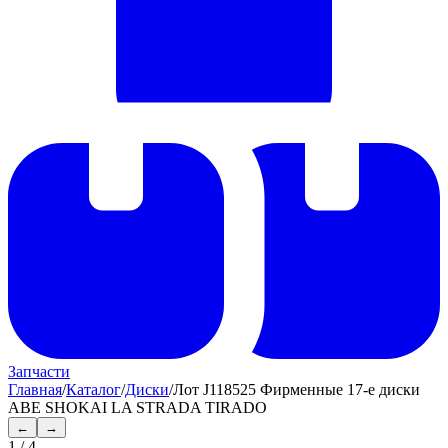
Запчасти
Главная
/
Каталог
/
Диски
/
Лот J118525 Фирменные 17-е диски
ABE SHOKAI LA STRADA TIRADO
←
→
1
/
4