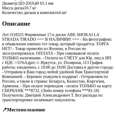
Диаметр ЦО (DIA)
Ø
65.1
мм
Масса диска
10.7 кг
Количество дисков в комплекте
4
шт
Описание
Лот J118525 Фирменные 17-е диски ABE SHOKAI LA
STRADA TIRADO === B НАЛИЧИИ! === - На фотографиях
в объявлении именно тот товар, который продаётся. ТОРГА
НЕТ! - Товар привезён из Японии, в России не
эксплуатировался. ОПЛАТА - При самовывозе оплата
ТОЛЬКО наличными. - Оплата по СЧЁТУ для Юр. лиц и ИП
с НДС +11%Адрес: г. Иркутск, ул. Полярная, 113 График
работы: ежедневно, с 10:00 до 19:00 Доставка в другие города:
- Отправим в Ваш город любой удобной Вам Транспортной
Компанией. - Бережно упакуем в подарок! - Отправляем по
России, а также в страны: Беларусь, Казахстан, Киргизия,
Армения. - При оплате переводом - оплата ТОЛЬКО на карту
СБЕРБАНК ***8732. (Либо номер телефона ***81-18)
Получатель: Дмитрий Александрович Т. Все расходы по
транспортировке оплачивает покупатель.
📍
Местоположение