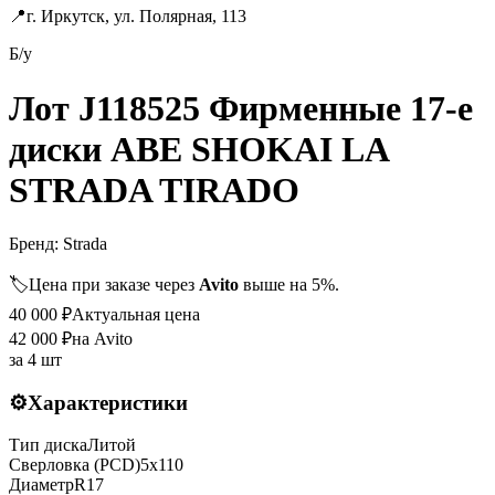
📍
г. Иркутск, ул. Полярная, 113
Б/у
Лот J118525 Фирменные 17-е
диски ABE SHOKAI LA
STRADA TIRADO
Бренд:
Strada
🏷️
Цена при заказе через
Avito
выше на 5%.
40 000
₽
Актуальная цена
42 000
₽
на Avito
за
4 шт
⚙️
Характеристики
Тип диска
Литой
Сверловка (PCD)
5x110
Диаметр
R
17