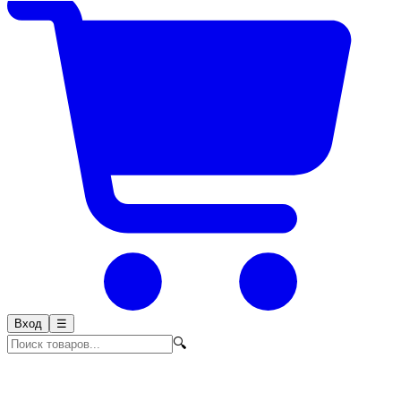
Вход
☰
🔍