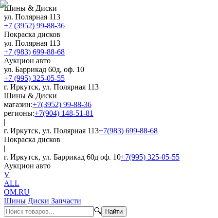
Шины & Диски
ул. Полярная 113
+7 (3952) 99-88-36
Покраска дисков
ул. Полярная 113
+7 (983) 699-88-68
Аукцион авто
ул. Баррикад 60д, оф. 10
+7 (995) 325-05-55
г. Иркутск, ул. Полярная 113
Шины & Диски
магазин:
+7(3952) 99-88-36
регионы:
+7(904) 148-51-81
|
г. Иркутск, ул. Полярная 113
+7(983) 699-88-68
Покраска дисков
|
г. Иркутск, ул. Баррикад 60д оф. 10
+7(995) 325-05-55
Аукцион авто
V
ALL
OM.RU
Шины Диски Запчасти
🔍
Найти