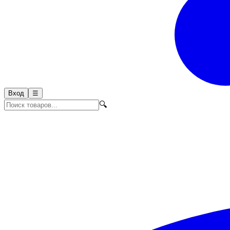
Вход
☰
🔍