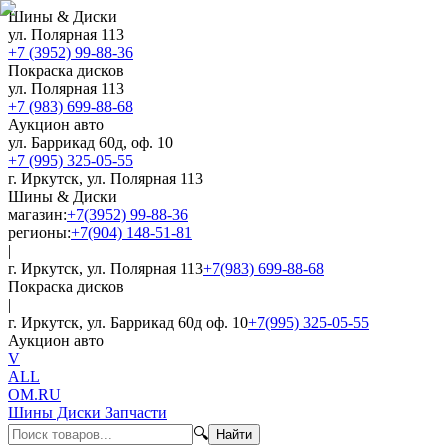
Шины & Диски
ул. Полярная 113
+7 (3952) 99-88-36
Покраска дисков
ул. Полярная 113
+7 (983) 699-88-68
Аукцион авто
ул. Баррикад 60д, оф. 10
+7 (995) 325-05-55
г. Иркутск, ул. Полярная 113
Шины & Диски
магазин:
+7(3952) 99-88-36
регионы:
+7(904) 148-51-81
|
г. Иркутск, ул. Полярная 113
+7(983) 699-88-68
Покраска дисков
|
г. Иркутск, ул. Баррикад 60д оф. 10
+7(995) 325-05-55
Аукцион авто
V
ALL
OM.RU
Шины Диски Запчасти
🔍
Найти