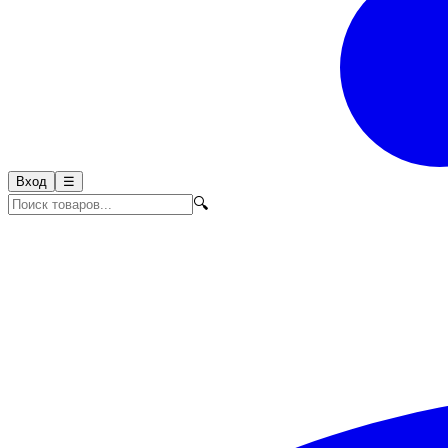
Вход
☰
🔍