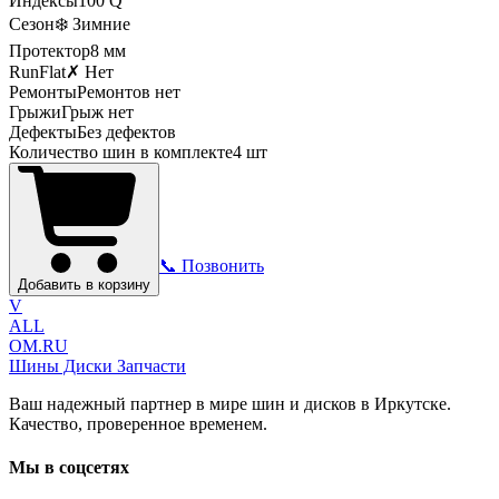
Индексы
100
Q
Сезон
❄️ Зимние
Протектор
8
мм
RunFlat
✗ Нет
Ремонты
Ремонтов нет
Грыжи
Грыж нет
Дефекты
Без дефектов
Количество шин в комплекте
4
шт
📞 Позвонить
Добавить в корзину
V
ALL
OM.RU
Шины Диски Запчасти
Ваш надежный партнер в мире шин и дисков в Иркутске.
Качество, проверенное временем.
Мы в соцсетях