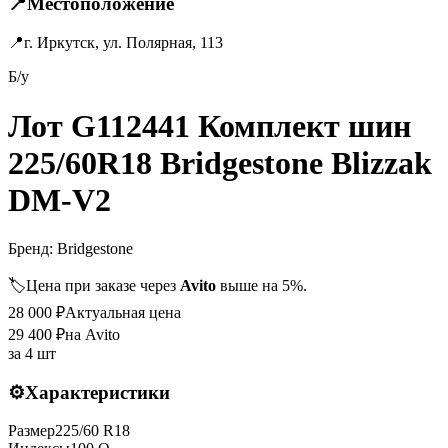
📍
Местоположение
📍
г. Иркутск, ул. Полярная, 113
Б/у
Лот G112441 Комплект шин
225/60R18 Bridgestone Blizzak
DM-V2
Бренд:
Bridgestone
🏷️
Цена при заказе через
Avito
выше на 5%.
28 000
₽
Актуальная цена
29 400
₽
на Avito
за
4 шт
⚙️
Характеристики
Размер
225
/
60
R
18