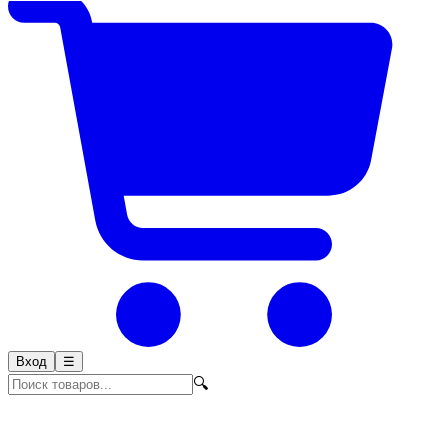
Вход
☰
🔍