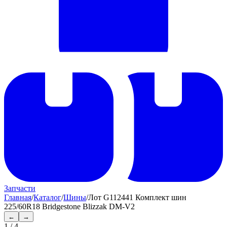
Запчасти
Главная
/
Каталог
/
Шины
/
Лот G112441 Комплект шин
225/60R18 Bridgestone Blizzak DM-V2
←
→
1
/
4