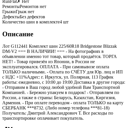
RunFlat
✗ Нет
Ремонты
Ремонтов нет
Грыжи
Грыж нет
Дефекты
Без дефектов
Количество шин в комплекте
4
шт
Описание
Лот G112441 Комплект шин 225/60R18 Bridgestone Blizzak
DM-V2 === B НАЛИЧИИ! === - На фотографиях в
объявлении именно тот товар, который продаётся. ТОРГА
НЕТ! - Товар привезён из Японии, в России не
эксплуатировался. ОПЛАТА - При самовывозе оплата
ТОЛЬКО наличными. - Оплата по СЧЁТУ для Юр. лиц и ИП
с НДС +11%Адрес: г. Иркутск, ул. Полярная, 113 График
работы: ежедневно, с 10:00 до 19:00 Доставка в другие города:
- Отправим в Ваш город любой удобной Вам Транспортной
Компанией. - Бережно упакуем в подарок! - Отправляем по
России, а также в страны: Беларусь, Казахстан, Киргизия,
Армения. - При оплате переводом - оплата ТОЛЬКО на карту
СБЕРБАНК ***8732. (Либо номер телефона ***81-18)
Получатель: Дмитрий Александрович Т. Все расходы по
транспортировке оплачивает покупатель.