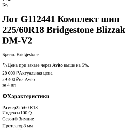
Б/у
Лот G112441 Комплект шин
225/60R18 Bridgestone Blizzak
DM-V2
Бренд:
Bridgestone
🏷️
Цена при заказе через
Avito
выше на 5%.
28 000
₽
Актуальная цена
29 400
₽
на Avito
за
4 шт
⚙️
Характеристики
Размер
225
/
60
R
18
Индексы
100
Q
Сезон
❄️ Зимние
Протектор
8
мм