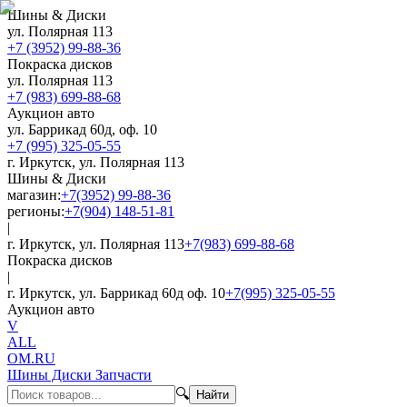
Шины & Диски
ул. Полярная 113
+7 (3952) 99-88-36
Покраска дисков
ул. Полярная 113
+7 (983) 699-88-68
Аукцион авто
ул. Баррикад 60д, оф. 10
+7 (995) 325-05-55
г. Иркутск, ул. Полярная 113
Шины & Диски
магазин:
+7(3952) 99-88-36
регионы:
+7(904) 148-51-81
|
г. Иркутск, ул. Полярная 113
+7(983) 699-88-68
Покраска дисков
|
г. Иркутск, ул. Баррикад 60д оф. 10
+7(995) 325-05-55
Аукцион авто
V
ALL
OM.RU
Шины Диски Запчасти
🔍
Найти