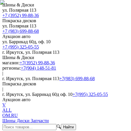
Шины & Диски
ул. Полярная 113
+7 (3952) 99-88-36
Покраска дисков
ул. Полярная 113
+7 (983) 699-88-68
Аукцион авто
ул. Баррикад 60д, оф. 10
+7 (995) 325-05-55
г. Иркутск, ул. Полярная 113
Шины & Диски
магазин:
+7(3952) 99-88-36
регионы:
+7(904) 148-51-81
|
г. Иркутск, ул. Полярная 113
+7(983) 699-88-68
Покраска дисков
|
г. Иркутск, ул. Баррикад 60д оф. 10
+7(995) 325-05-55
Аукцион авто
V
ALL
OM.RU
Шины Диски Запчасти
🔍
Найти