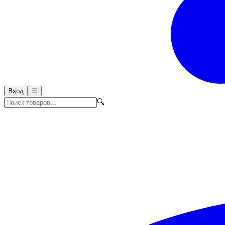
Вход
☰
🔍