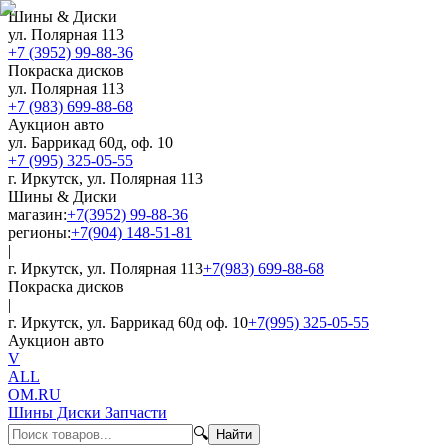
Шины & Диски
ул. Полярная 113
+7 (3952) 99-88-36
Покраска дисков
ул. Полярная 113
+7 (983) 699-88-68
Аукцион авто
ул. Баррикад 60д, оф. 10
+7 (995) 325-05-55
г. Иркутск, ул. Полярная 113
Шины & Диски
магазин:
+7(3952) 99-88-36
регионы:
+7(904) 148-51-81
|
г. Иркутск, ул. Полярная 113
+7(983) 699-88-68
Покраска дисков
|
г. Иркутск, ул. Баррикад 60д оф. 10
+7(995) 325-05-55
Аукцион авто
V
ALL
OM.RU
Шины Диски Запчасти
🔍
Найти