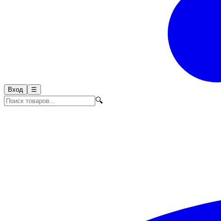
Вход
☰
🔍