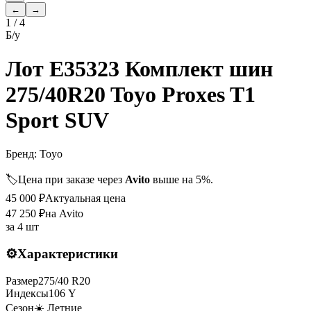
←
→
1
/
4
Б/у
Лот E35323 Комплект шин
275/40R20 Toyo Proxes T1
Sport SUV
Бренд:
Toyo
🏷️
Цена при заказе через
Avito
выше на 5%.
45 000
₽
Актуальная цена
47 250
₽
на Avito
за
4 шт
⚙️
Характеристики
Размер
275
/
40
R
20
Индексы
106
Y
Сезон
☀️ Летние