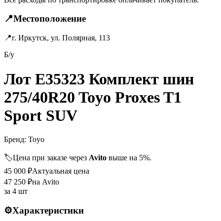
📍
Местоположение
📍
г. Иркутск, ул. Полярная, 113
Б/у
Лот E35323 Комплект шин
275/40R20 Toyo Proxes T1
Sport SUV
Бренд:
Toyo
🏷️
Цена при заказе через
Avito
выше на 5%.
45 000
₽
Актуальная цена
47 250
₽
на Avito
за
4 шт
⚙️
Характеристики