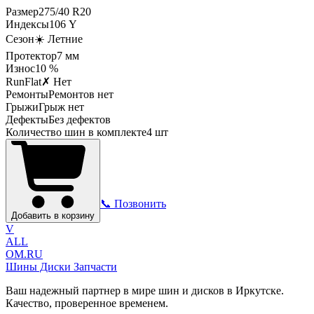
Размер
275
/
40
R
20
Индексы
106
Y
Сезон
☀️ Летние
Протектор
7
мм
Износ
10 %
RunFlat
✗ Нет
Ремонты
Ремонтов нет
Грыжи
Грыж нет
Дефекты
Без дефектов
Количество шин в комплекте
4
шт
📞 Позвонить
Добавить в корзину
V
ALL
OM.RU
Шины Диски Запчасти
Ваш надежный партнер в мире шин и дисков в Иркутске.
Качество, проверенное временем.