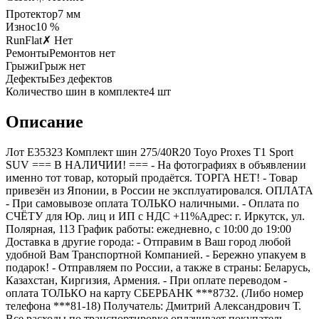
Протектор
7
мм
Износ
10 %
RunFlat
✗ Нет
Ремонты
Ремонтов нет
Грыжи
Грыж нет
Дефекты
Без дефектов
Количество шин в комплекте
4
шт
Описание
Лот E35323 Комплект шин 275/40R20 Toyo Proxes T1 Sport
SUV === B НАЛИЧИИ! === - На фотографиях в объявлении
именно тот товар, который продаётся. ТОРГА НЕТ! - Товар
привезён из Японии, в России не эксплуатировался. ОПЛАТА
- При самовывозе оплата ТОЛЬКО наличными. - Оплата по
СЧЁТУ для Юр. лиц и ИП с НДС +11%Адрес: г. Иркутск, ул.
Полярная, 113 График работы: ежедневно, с 10:00 до 19:00
Доставка в другие города: - Отправим в Ваш город любой
удобной Вам Транспортной Компанией. - Бережно упакуем в
подарок! - Отправляем по России, а также в страны: Беларусь,
Казахстан, Киргизия, Армения. - При оплате переводом -
оплата ТОЛЬКО на карту СБЕРБАНК ***8732. (Либо номер
телефона ***81-18) Получатель: Дмитрий Александрович Т.
Все расходы по транспортировке оплачивает покупатель.