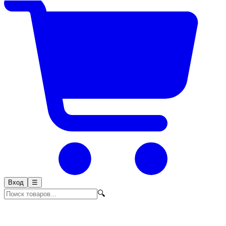
Вход
☰
🔍