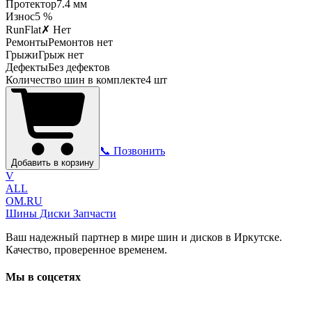
Протектор
7.4
мм
Износ
5 %
RunFlat
✗ Нет
Ремонты
Ремонтов нет
Грыжи
Грыж нет
Дефекты
Без дефектов
Количество шин в комплекте
4
шт
📞 Позвонить
Добавить в корзину
V
ALL
OM.RU
Шины Диски Запчасти
Ваш надежный партнер в мире шин и дисков в Иркутске.
Качество, проверенное временем.
Мы в соцсетях