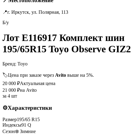
📍
Местоположение
📍
г. Иркутск, ул. Полярная, 113
Б/у
Лот E116917 Комплект шин
195/65R15 Toyo Observe GIZ2
Бренд:
Toyo
🏷️
Цена при заказе через
Avito
выше на 5%.
20 000
₽
Актуальная цена
21 000
₽
на Avito
за
4 шт
⚙️
Характеристики
Размер
195
/
65
R
15
Индексы
91
Q
Сезон
❄️ Зимние