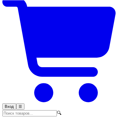
Вход
☰
🔍