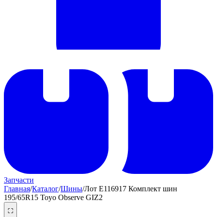
Запчасти
Главная
/
Каталог
/
Шины
/
Лот E116917 Комплект шин
195/65R15 Toyo Observe GIZ2
⛶