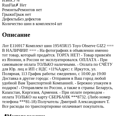
Износ
5 %
RunFlat
✗ Нет
Ремонты
Ремонтов нет
Грыжи
Грыж нет
Дефекты
Без дефектов
Количество шин в комплекте
4
шт
Описание
Лот E116917 Комплект шин 195/65R15 Toyo Observe GIZ2 ===
B НАЛИЧИИ! === - На фотографиях в объявлении именно
тот товар, который продаётся. ТОРГА НЕТ! - Товар привезён
из Японии, в России не эксплуатировался. ОПЛАТА - При
самовывозе оплата ТОЛЬКО наличными. - Оплата по СЧЁТУ
для Юр. лиц и ИП с НДС +11%Адрес: г. Иркутск, ул.
Полярная, 113 График работы: ежедневно, с 10:00 до 19:00
Доставка в другие города: - Отправим в Ваш город любой
удобной Вам Транспортной Компанией. - Бережно упакуем в
подарок! - Отправляем по России, а также в страны: Беларусь,
Казахстан, Киргизия, Армения. - При оплате переводом -
оплата ТОЛЬКО на карту СБЕРБАНК ***8732. (Либо номер
телефона ***81-18) Получатель: Дмитрий Александрович Т.
Все расходы по транспортировке оплачивает покупатель.