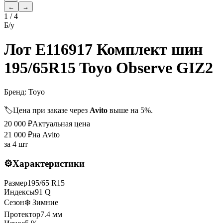
←
→
1
/
4
Б/у
Лот E116917 Комплект шин
195/65R15 Toyo Observe GIZ2
Бренд:
Toyo
🏷️
Цена при заказе через
Avito
выше на 5%.
20 000
₽
Актуальная цена
21 000
₽
на Avito
за
4 шт
⚙️
Характеристики
Размер
195
/
65
R
15
Индексы
91
Q
Сезон
❄️ Зимние
Протектор
7.4
мм