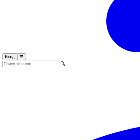
Вход
☰
🔍