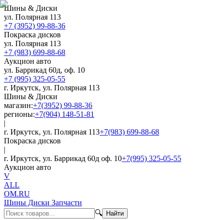
Шины & Диски
ул. Полярная 113
+7 (3952) 99-88-36
Покраска дисков
ул. Полярная 113
+7 (983) 699-88-68
Аукцион авто
ул. Баррикад 60д, оф. 10
+7 (995) 325-05-55
г. Иркутск, ул. Полярная 113
Шины & Диски
магазин:
+7(3952) 99-88-36
регионы:
+7(904) 148-51-81
|
г. Иркутск, ул. Полярная 113
+7(983) 699-88-68
Покраска дисков
|
г. Иркутск, ул. Баррикад 60д оф. 10
+7(995) 325-05-55
Аукцион авто
V
ALL
OM.RU
Шины Диски Запчасти
🔍
Найти