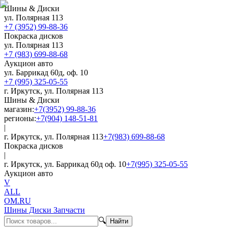
Шины & Диски
ул. Полярная 113
+7 (3952) 99-88-36
Покраска дисков
ул. Полярная 113
+7 (983) 699-88-68
Аукцион авто
ул. Баррикад 60д, оф. 10
+7 (995) 325-05-55
г. Иркутск, ул. Полярная 113
Шины & Диски
магазин:
+7(3952) 99-88-36
регионы:
+7(904) 148-51-81
|
г. Иркутск, ул. Полярная 113
+7(983) 699-88-68
Покраска дисков
|
г. Иркутск, ул. Баррикад 60д оф. 10
+7(995) 325-05-55
Аукцион авто
V
ALL
OM.RU
Шины Диски Запчасти
🔍
Найти