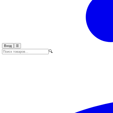
Вход
☰
🔍