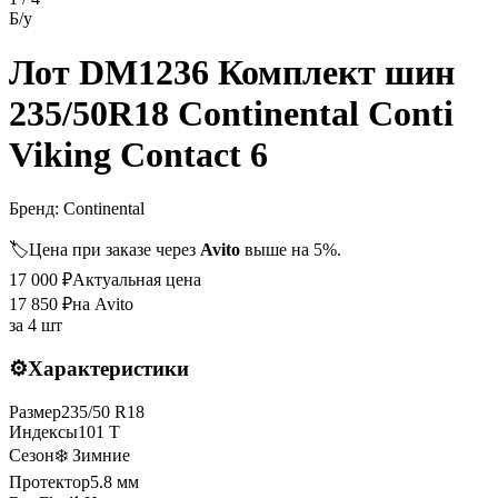
Б/у
Лот DM1236 Комплект шин
235/50R18 Continental Conti
Viking Contact 6
Бренд:
Continental
🏷️
Цена при заказе через
Avito
выше на 5%.
17 000
₽
Актуальная цена
17 850
₽
на Avito
за
4 шт
⚙️
Характеристики
Размер
235
/
50
R
18
Индексы
101
T
Сезон
❄️ Зимние
Протектор
5.8
мм