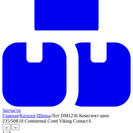
Запчасти
Главная
/
Каталог
/
Шины
/
Лот DM1236 Комплект шин
235/50R18 Continental Conti Viking Contact 6
←
→
1
/
4