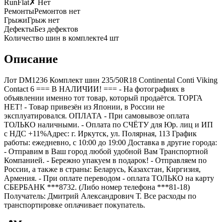
RunFlat
✗ Нет
Ремонты
Ремонтов нет
Грыжи
Грыж нет
Дефекты
Без дефектов
Количество шин в комплекте
4
шт
Описание
Лот DM1236 Комплект шин 235/50R18 Continental Conti Viking
Contact 6 === B НАЛИЧИИ! === - На фотографиях в
объявлении именно тот товар, который продаётся. ТОРГА
НЕТ! - Товар привезён из Японии, в России не
эксплуатировался. ОПЛАТА - При самовывозе оплата
ТОЛЬКО наличными. - Оплата по СЧЁТУ для Юр. лиц и ИП
с НДС +11%Адрес: г. Иркутск, ул. Полярная, 113 График
работы: ежедневно, с 10:00 до 19:00 Доставка в другие города:
- Отправим в Ваш город любой удобной Вам Транспортной
Компанией. - Бережно упакуем в подарок! - Отправляем по
России, а также в страны: Беларусь, Казахстан, Киргизия,
Армения. - При оплате переводом - оплата ТОЛЬКО на карту
СБЕРБАНК ***8732. (Либо номер телефона ***81-18)
Получатель: Дмитрий Александрович Т. Все расходы по
транспортировке оплачивает покупатель.