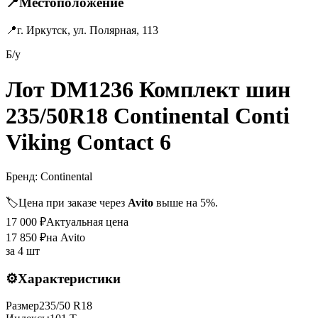
📍
Местоположение
📍
г. Иркутск, ул. Полярная, 113
Б/у
Лот DM1236 Комплект шин
235/50R18 Continental Conti
Viking Contact 6
Бренд:
Continental
🏷️
Цена при заказе через
Avito
выше на 5%.
17 000
₽
Актуальная цена
17 850
₽
на Avito
за
4 шт
⚙️
Характеристики
Размер
235
/
50
R
18