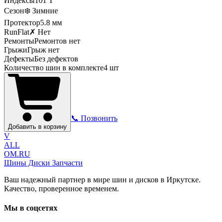
Индексы
101
T
Сезон
❄️ Зимние
Протектор
5.8
мм
RunFlat
✗ Нет
Ремонты
Ремонтов нет
Грыжи
Грыж нет
Дефекты
Без дефектов
Количество шин в комплекте
4
шт
📞 Позвонить
Добавить в корзину
V
ALL
OM.RU
Шины Диски Запчасти
Ваш надежный партнер в мире шин и дисков в Иркутске.
Качество, проверенное временем.
Мы в соцсетях