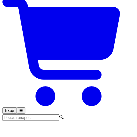
Вход
☰
🔍