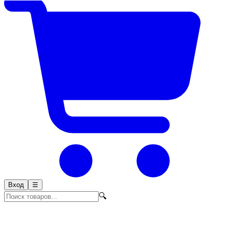
Вход
☰
🔍