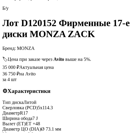
Б/у
Лот D120152 Фирменные 17-е
диски MONZA ZACK
Бренд:
MONZA
🏷️
Цена при заказе через
Avito
выше на 5%.
35 000
₽
Актуальная цена
36 750
₽
на Avito
за
4 шт
⚙️
Характеристики
Тип диска
Литой
Сверловка (PCD)
5x114.3
Диаметр
R
17
Ширина обода
7 J
Вылет (ET)
ET
+48
Диаметр ЦО (DIA)
Ø
73.1
мм