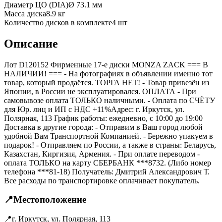
Диаметр ЦО (DIA)
Ø
73.1
мм
Масса диска
8.9 кг
Количество дисков в комплекте
4
шт
Описание
Лот D120152 Фирменные 17-е диски MONZA ZACK === B
НАЛИЧИИ! === - На фотографиях в объявлении именно тот
товар, который продаётся. ТОРГА НЕТ! - Товар привезён из
Японии, в России не эксплуатировался. ОПЛАТА - При
самовывозе оплата ТОЛЬКО наличными. - Оплата по СЧЁТУ
для Юр. лиц и ИП с НДС +11%Адрес: г. Иркутск, ул.
Полярная, 113 График работы: ежедневно, с 10:00 до 19:00
Доставка в другие города: - Отправим в Ваш город любой
удобной Вам Транспортной Компанией. - Бережно упакуем в
подарок! - Отправляем по России, а также в страны: Беларусь,
Казахстан, Киргизия, Армения. - При оплате переводом -
оплата ТОЛЬКО на карту СБЕРБАНК ***8732. (Либо номер
телефона ***81-18) Получатель: Дмитрий Александрович Т.
Все расходы по транспортировке оплачивает покупатель.
📍
Местоположение
📍
г. Иркутск, ул. Полярная, 113