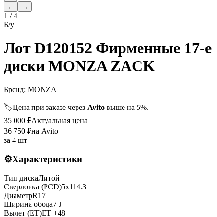
←
→
1
/
4
Б/у
Лот D120152 Фирменные 17-е
диски MONZA ZACK
Бренд:
MONZA
🏷️
Цена при заказе через
Avito
выше на 5%.
35 000
₽
Актуальная цена
36 750
₽
на Avito
за
4 шт
⚙️
Характеристики
Тип диска
Литой
Сверловка (PCD)
5x114.3
Диаметр
R
17
Ширина обода
7 J
Вылет (ET)
ET
+48