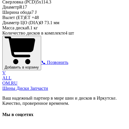
Сверловка (PCD)
5x114.3
Диаметр
R
17
Ширина обода
7 J
Вылет (ET)
ET
+48
Диаметр ЦО (DIA)
Ø
73.1
мм
Масса диска
8.1 кг
Количество дисков в комплекте
4
шт
📞 Позвонить
Добавить в корзину
V
ALL
OM.RU
Шины Диски Запчасти
Ваш надежный партнер в мире шин и дисков в Иркутске.
Качество, проверенное временем.
Мы в соцсетях