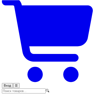
Вход
☰
🔍