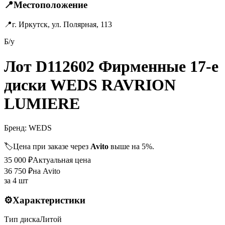
📍
Местоположение
📍
г. Иркутск, ул. Полярная, 113
Б/у
Лот D112602 Фирменные 17-е
диски WEDS RAVRION
LUMIERE
Бренд:
WEDS
🏷️
Цена при заказе через
Avito
выше на 5%.
35 000
₽
Актуальная цена
36 750
₽
на Avito
за
4 шт
⚙️
Характеристики
Тип диска
Литой