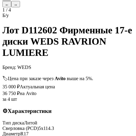
←
→
1
/
4
Б/у
Лот D112602 Фирменные 17-е
диски WEDS RAVRION
LUMIERE
Бренд:
WEDS
🏷️
Цена при заказе через
Avito
выше на 5%.
35 000
₽
Актуальная цена
36 750
₽
на Avito
за
4 шт
⚙️
Характеристики
Тип диска
Литой
Сверловка (PCD)
5x114.3
Диаметр
R
17