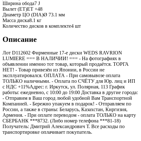
Ширина обода
7 J
Вылет (ET)
ET
+48
Диаметр ЦО (DIA)
Ø
73.1
мм
Масса диска
8.1 кг
Количество дисков в комплекте
4
шт
Описание
Лот D112602 Фирменные 17-е диски WEDS RAVRION
LUMIERE === B НАЛИЧИИ! === - На фотографиях в
объявлении именно тот товар, который продаётся. ТОРГА
НЕТ! - Товар привезён из Японии, в России не
эксплуатировался. ОПЛАТА - При самовывозе оплата
ТОЛЬКО наличными. - Оплата по СЧЁТУ для Юр. лиц и ИП
с НДС +11%Адрес: г. Иркутск, ул. Полярная, 113 График
работы: ежедневно, с 10:00 до 19:00 Доставка в другие города:
- Отправим в Ваш город любой удобной Вам Транспортной
Компанией. - Бережно упакуем в подарок! - Отправляем по
России, а также в страны: Беларусь, Казахстан, Киргизия,
Армения. - При оплате переводом - оплата ТОЛЬКО на карту
СБЕРБАНК ***8732. (Либо номер телефона ***81-18)
Получатель: Дмитрий Александрович Т. Все расходы по
транспортировке оплачивает покупатель.