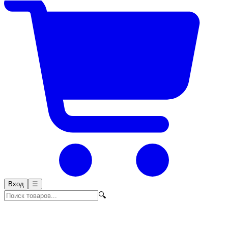
Вход
☰
🔍