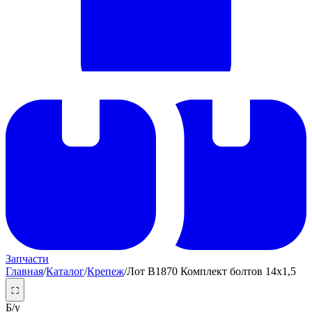
Запчасти
Главная
/
Каталог
/
Крепеж
/
Лот B1870 Комплект болтов 14х1,5
⛶
Б/у