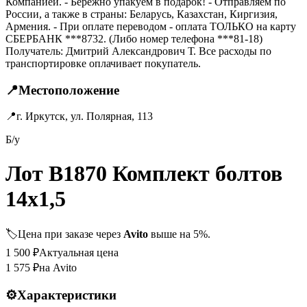
Компанией. - Бережно упакуем в подарок! - Отправляем по
России, а также в страны: Беларусь, Казахстан, Киргизия,
Армения. - При оплате переводом - оплата ТОЛЬКО на карту
СБЕРБАНК ***8732. (Либо номер телефона ***81-18)
Получатель: Дмитрий Александрович Т. Все расходы по
транспортировке оплачивает покупатель.
📍
Местоположение
📍
г. Иркутск, ул. Полярная, 113
Б/у
Лот B1870 Комплект болтов
14х1,5
🏷️
Цена при заказе через
Avito
выше на 5%.
1 500
₽
Актуальная цена
1 575
₽
на Avito
⚙️
Характеристики