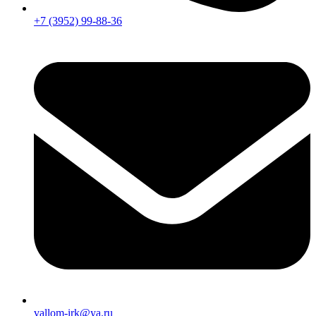
+7 (3952) 99-88-36
vallom-irk@ya.ru