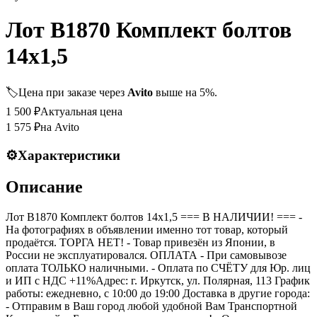
Лот B1870 Комплект болтов
14х1,5
🏷️
Цена при заказе через
Avito
выше на 5%.
1 500
₽
Актуальная цена
1 575
₽
на Avito
⚙️
Характеристики
Описание
Лот B1870 Комплект болтов 14х1,5 === B НАЛИЧИИ! === -
На фотографиях в объявлении именно тот товар, который
продаётся. ТОРГА НЕТ! - Товар привезён из Японии, в
России не эксплуатировался. ОПЛАТА - При самовывозе
оплата ТОЛЬКО наличными. - Оплата по СЧЁТУ для Юр. лиц
и ИП с НДС +11%Адрес: г. Иркутск, ул. Полярная, 113 График
работы: ежедневно, с 10:00 до 19:00 Доставка в другие города:
- Отправим в Ваш город любой удобной Вам Транспортной