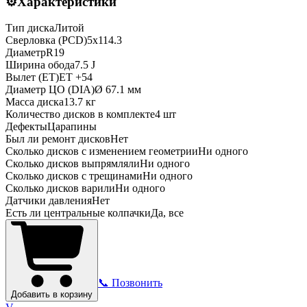
⚙️
Характеристики
Тип диска
Литой
Сверловка (PCD)
5x114.3
Диаметр
R
19
Ширина обода
7.5 J
Вылет (ET)
ET
+54
Диаметр ЦО (DIA)
Ø
67.1
мм
Масса диска
13.7 кг
Количество дисков в комплекте
4
шт
Дефекты
Царапины
Был ли ремонт дисков
Нет
Сколько дисков с изменением геометрии
Ни одного
Сколько дисков выпрямляли
Ни одного
Сколько дисков с трещинами
Ни одного
Сколько дисков варили
Ни одного
Датчики давления
Нет
Есть ли центральные колпачки
Да, все
📞 Позвонить
Добавить в корзину