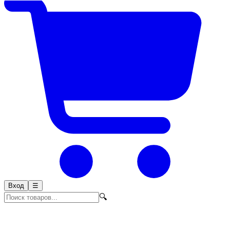
Вход
☰
🔍