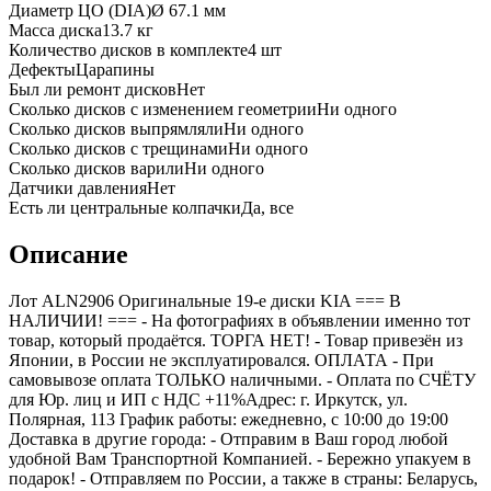
Диаметр ЦО (DIA)
Ø
67.1
мм
Масса диска
13.7 кг
Количество дисков в комплекте
4
шт
Дефекты
Царапины
Был ли ремонт дисков
Нет
Сколько дисков с изменением геометрии
Ни одного
Сколько дисков выпрямляли
Ни одного
Сколько дисков с трещинами
Ни одного
Сколько дисков варили
Ни одного
Датчики давления
Нет
Есть ли центральные колпачки
Да, все
Описание
Лот ALN2906 Оригинальные 19-е диски KIA === B
НАЛИЧИИ! === - На фотографиях в объявлении именно тот
товар, который продаётся. ТОРГА НЕТ! - Товар привезён из
Японии, в России не эксплуатировался. ОПЛАТА - При
самовывозе оплата ТОЛЬКО наличными. - Оплата по СЧЁТУ
для Юр. лиц и ИП с НДС +11%Адрес: г. Иркутск, ул.
Полярная, 113 График работы: ежедневно, с 10:00 до 19:00
Доставка в другие города: - Отправим в Ваш город любой
удобной Вам Транспортной Компанией. - Бережно упакуем в
подарок! - Отправляем по России, а также в страны: Беларусь,