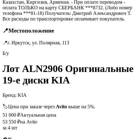
Казахстан, Киргизия, Армения. - При оплате переводом -
оплата ТОЛЬКО на карту СБЕРБАНК ***8732. (Либо номер
телефона ***81-18) Получатель: Дмитрий Александрович Т.
Все расходы по транспортировке оплачивает покупатель.
📍
Местоположение
📍
г. Иркутск, ул. Полярная, 113
Б/у
Лот ALN2906 Оригинальные
19-е диски KIA
Бренд:
KIA
🏷️
Цена при заказе через
Avito
выше на 5%.
51 000
₽
Актуальная цена
53 550
₽
на Avito
за
4 шт