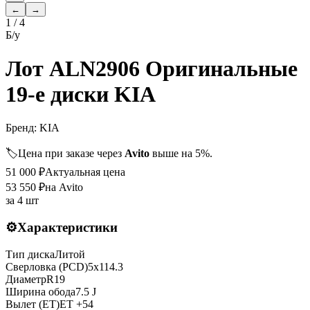
←
→
1
/
4
Б/у
Лот ALN2906 Оригинальные
19-е диски KIA
Бренд:
KIA
🏷️
Цена при заказе через
Avito
выше на 5%.
51 000
₽
Актуальная цена
53 550
₽
на Avito
за
4 шт
⚙️
Характеристики
Тип диска
Литой
Сверловка (PCD)
5x114.3
Диаметр
R
19
Ширина обода
7.5 J
Вылет (ET)
ET
+54