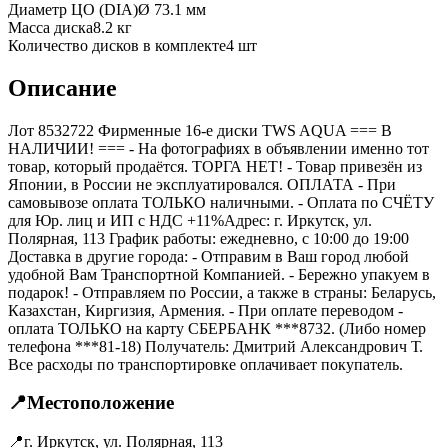
Диаметр ЦО (DIA)
Ø
73.1
мм
Масса диска
8.2 кг
Количество дисков в комплекте
4
шт
Описание
Лот 8532722 Фирменные 16-е диски TWS AQUA === B
НАЛИЧИИ! === - На фотографиях в объявлении именно тот
товар, который продаётся. ТОРГА НЕТ! - Товар привезён из
Японии, в России не эксплуатировался. ОПЛАТА - При
самовывозе оплата ТОЛЬКО наличными. - Оплата по СЧЁТУ
для Юр. лиц и ИП с НДС +11%Адрес: г. Иркутск, ул.
Полярная, 113 График работы: ежедневно, с 10:00 до 19:00
Доставка в другие города: - Отправим в Ваш город любой
удобной Вам Транспортной Компанией. - Бережно упакуем в
подарок! - Отправляем по России, а также в страны: Беларусь,
Казахстан, Киргизия, Армения. - При оплате переводом -
оплата ТОЛЬКО на карту СБЕРБАНК ***8732. (Либо номер
телефона ***81-18) Получатель: Дмитрий Александрович Т.
Все расходы по транспортировке оплачивает покупатель.
📍
Местоположение
📍
г. Иркутск, ул. Полярная, 113