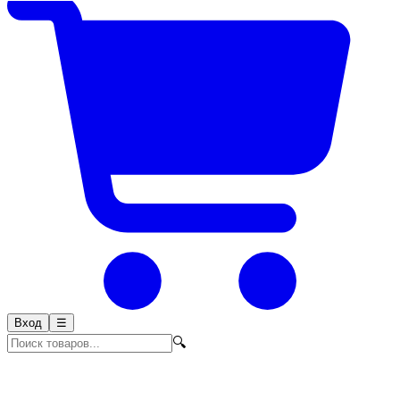
Вход
☰
🔍