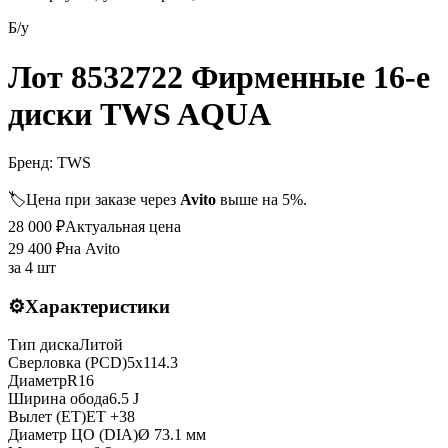
Б/у
Лот 8532722 Фирменные 16-е
диски TWS AQUA
Бренд:
TWS
🏷️
Цена при заказе через
Avito
выше на 5%.
28 000
₽
Актуальная цена
29 400
₽
на Avito
за
4 шт
⚙️
Характеристики
Тип диска
Литой
Сверловка (PCD)
5x114.3
Диаметр
R
16
Ширина обода
6.5 J
Вылет (ET)
ET
+38
Диаметр ЦО (DIA)
Ø
73.1
мм