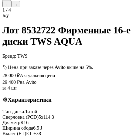
←
→
1
/
4
Б/у
Лот 8532722 Фирменные 16-е
диски TWS AQUA
Бренд:
TWS
🏷️
Цена при заказе через
Avito
выше на 5%.
28 000
₽
Актуальная цена
29 400
₽
на Avito
за
4 шт
⚙️
Характеристики
Тип диска
Литой
Сверловка (PCD)
5x114.3
Диаметр
R
16
Ширина обода
6.5 J
Вылет (ET)
ET
+38