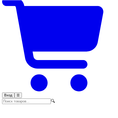
Вход
☰
🔍