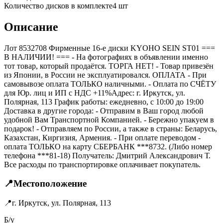
Количество дисков в комплекте
4
шт
Описание
Лот 8532708 Фирменные 16-е диски KYOHO SEIN ST01 ===
B НАЛИЧИИ! === - На фотографиях в объявлении именно
тот товар, который продаётся. ТОРГА НЕТ! - Товар привезён
из Японии, в России не эксплуатировался. ОПЛАТА - При
самовывозе оплата ТОЛЬКО наличными. - Оплата по СЧЁТУ
для Юр. лиц и ИП с НДС +11%Адрес: г. Иркутск, ул.
Полярная, 113 График работы: ежедневно, с 10:00 до 19:00
Доставка в другие города: - Отправим в Ваш город любой
удобной Вам Транспортной Компанией. - Бережно упакуем в
подарок! - Отправляем по России, а также в страны: Беларусь,
Казахстан, Киргизия, Армения. - При оплате переводом -
оплата ТОЛЬКО на карту СБЕРБАНК ***8732. (Либо номер
телефона ***81-18) Получатель: Дмитрий Александрович Т.
Все расходы по транспортировке оплачивает покупатель.
📍
Местоположение
📍
г. Иркутск, ул. Полярная, 113
Б/у