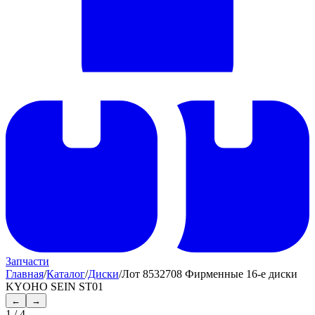
Запчасти
Главная
/
Каталог
/
Диски
/
Лот 8532708 Фирменные 16-е диски
KYOHO SEIN ST01
←
→
1
/
4