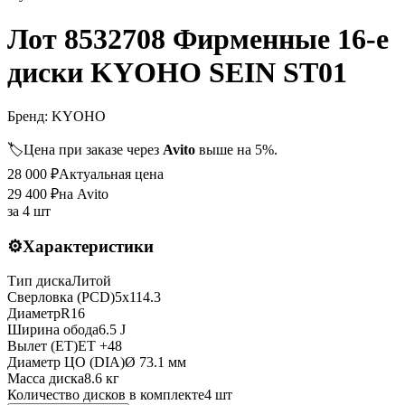
Лот 8532708 Фирменные 16-е
диски KYOHO SEIN ST01
Бренд:
KYOHO
🏷️
Цена при заказе через
Avito
выше на 5%.
28 000
₽
Актуальная цена
29 400
₽
на Avito
за
4 шт
⚙️
Характеристики
Тип диска
Литой
Сверловка (PCD)
5x114.3
Диаметр
R
16
Ширина обода
6.5 J
Вылет (ET)
ET
+48
Диаметр ЦО (DIA)
Ø
73.1
мм
Масса диска
8.6 кг
Количество дисков в комплекте
4
шт