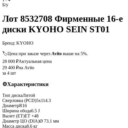
Б/у
Лот 8532708 Фирменные 16-е
диски KYOHO SEIN ST01
Бренд:
KYOHO
🏷️
Цена при заказе через
Avito
выше на 5%.
28 000
₽
Актуальная цена
29 400
₽
на Avito
за
4 шт
⚙️
Характеристики
Тип диска
Литой
Сверловка (PCD)
5x114.3
Диаметр
R
16
Ширина обода
6.5 J
Вылет (ET)
ET
+48
Диаметр ЦО (DIA)
Ø
73.1
мм
Масса диска
8.6 кг