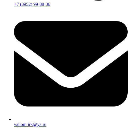
+7 (3952) 99-88-36
vallom-irk@ya.ru