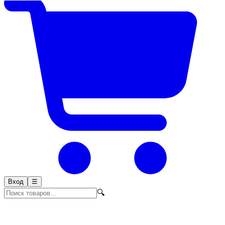
Вход
☰
🔍