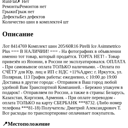
RunFlat
✗ Нет
Ремонты
Ремонтов нет
Грыжи
Грыж нет
Дефекты
Без дефектов
Количество шин в комплекте
4
шт
Описание
Лот 8414769 Комплект шин 205/60R16 Pirelli Ice Asimmetrico
Plus === B НАЛИЧИИ! === - На фотографиях в объявлении
именно тот товар, который продаётся. ТОРГА НЕТ! - Товар
привезён из Японии, в России не эксплуатировался. ОПЛАТА
- При самовывозе оплата ТОЛЬКО наличными. - Оплата по
СЧЁТУ для Юр. лиц и ИП с НДС +11%Адрес: г. Иркутск, ул.
Полярная, 113 График работы: ежедневно, с 10:00 до 19:00
Доставка в другие города: - Отправим в Ваш город любой
удобной Вам Транспортной Компанией. - Бережно упакуем в
подарок! - Отправляем по России, а также в страны: Беларусь,
Казахстан, Киргизия, Армения. - При оплате переводом -
оплата ТОЛЬКО на карту СБЕРБАНК ***8732. (Либо номер
телефона ***81-18) Получатель: Дмитрий Александрович Т.
Все расходы по транспортировке оплачивает покупатель.
📍
Местоположение