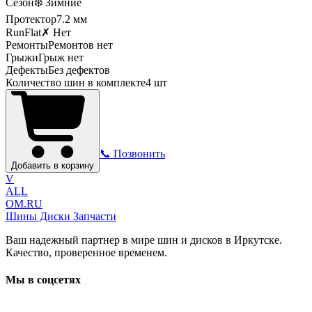
Сезон
❄️ Зимние
Протектор
7.2
мм
RunFlat
✗ Нет
Ремонты
Ремонтов нет
Грыжи
Грыж нет
Дефекты
Без дефектов
Количество шин в комплекте
4
шт
📞 Позвонить
Добавить в корзину
V
ALL
OM.RU
Шины Диски Запчасти
Ваш надежный партнер в мире шин и дисков в Иркутске.
Качество, проверенное временем.
Мы в соцсетях