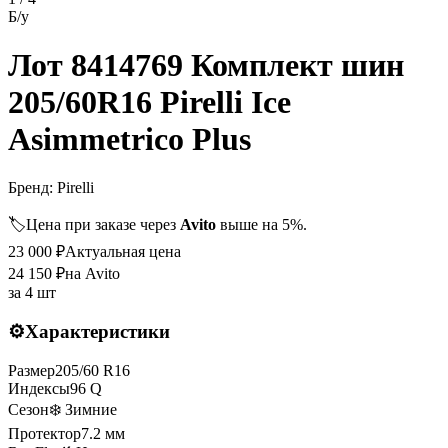
Б/у
Лот 8414769 Комплект шин
205/60R16 Pirelli Ice
Asimmetrico Plus
Бренд:
Pirelli
🏷️
Цена при заказе через
Avito
выше на 5%.
23 000
₽
Актуальная цена
24 150
₽
на Avito
за
4 шт
⚙️
Характеристики
Размер
205
/
60
R
16
Индексы
96
Q
Сезон
❄️ Зимние
Протектор
7.2
мм