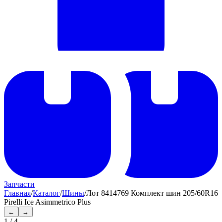
Запчасти
Главная
/
Каталог
/
Шины
/
Лот 8414769 Комплект шин 205/60R16
Pirelli Ice Asimmetrico Plus
←
→
1
/
4