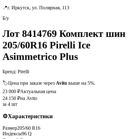
📍
г. Иркутск, ул. Полярная, 113
Б/у
Лот 8414769 Комплект шин
205/60R16 Pirelli Ice
Asimmetrico Plus
Бренд:
Pirelli
🏷️
Цена при заказе через
Avito
выше на 5%.
23 000
₽
Актуальная цена
24 150
₽
на Avito
за
4 шт
⚙️
Характеристики
Размер
205
/
60
R
16
Индексы
96
Q