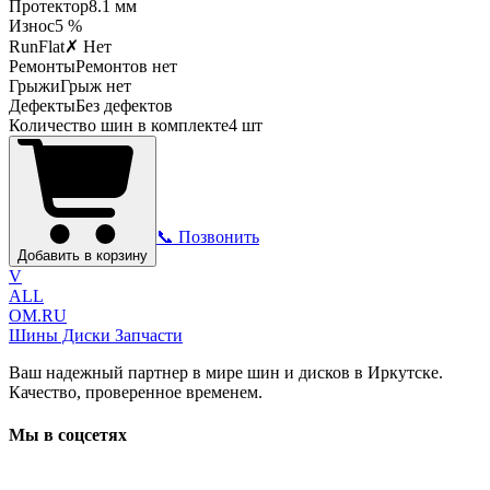
Протектор
8.1
мм
Износ
5 %
RunFlat
✗ Нет
Ремонты
Ремонтов нет
Грыжи
Грыж нет
Дефекты
Без дефектов
Количество шин в комплекте
4
шт
📞 Позвонить
Добавить в корзину
V
ALL
OM.RU
Шины Диски Запчасти
Ваш надежный партнер в мире шин и дисков в Иркутске.
Качество, проверенное временем.
Мы в соцсетях