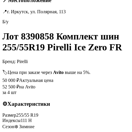
📍
Местоположение
📍
г. Иркутск, ул. Полярная, 113
Б/у
Лот 8390858 Комплект шин
255/55R19 Pirelli Ice Zero FR
Бренд:
Pirelli
🏷️
Цена при заказе через
Avito
выше на 5%.
50 000
₽
Актуальная цена
52 500
₽
на Avito
за
4 шт
⚙️
Характеристики
Размер
255
/
55
R
19
Индексы
111
H
Сезон
❄️ Зимние