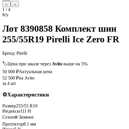
←
→
1
/
4
Б/у
Лот 8390858 Комплект шин
255/55R19 Pirelli Ice Zero FR
Бренд:
Pirelli
🏷️
Цена при заказе через
Avito
выше на 5%.
50 000
₽
Актуальная цена
52 500
₽
на Avito
за
4 шт
⚙️
Характеристики
Размер
255
/
55
R
19
Индексы
111
H
Сезон
❄️ Зимние
Протектор
8.1
мм