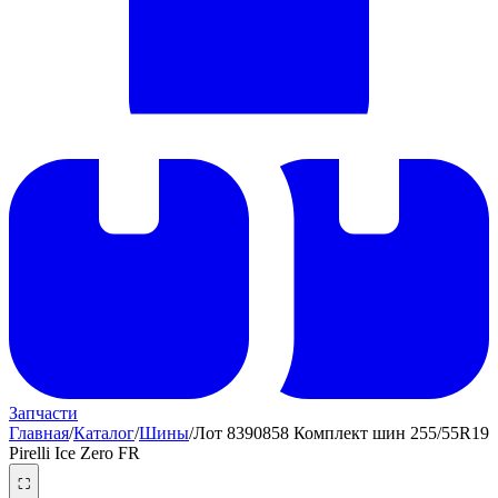
Запчасти
Главная
/
Каталог
/
Шины
/
Лот 8390858 Комплект шин 255/55R19
Pirelli Ice Zero FR
⛶