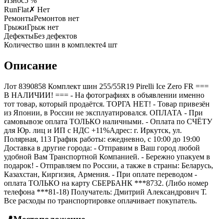
Износ
5 %
RunFlat
✗ Нет
Ремонты
Ремонтов нет
Грыжи
Грыж нет
Дефекты
Без дефектов
Количество шин в комплекте
4
шт
Описание
Лот 8390858 Комплект шин 255/55R19 Pirelli Ice Zero FR ===
B НАЛИЧИИ! === - На фотографиях в объявлении именно
тот товар, который продаётся. ТОРГА НЕТ! - Товар привезён
из Японии, в России не эксплуатировался. ОПЛАТА - При
самовывозе оплата ТОЛЬКО наличными. - Оплата по СЧЁТУ
для Юр. лиц и ИП с НДС +11%Адрес: г. Иркутск, ул.
Полярная, 113 График работы: ежедневно, с 10:00 до 19:00
Доставка в другие города: - Отправим в Ваш город любой
удобной Вам Транспортной Компанией. - Бережно упакуем в
подарок! - Отправляем по России, а также в страны: Беларусь,
Казахстан, Киргизия, Армения. - При оплате переводом -
оплата ТОЛЬКО на карту СБЕРБАНК ***8732. (Либо номер
телефона ***81-18) Получатель: Дмитрий Александрович Т.
Все расходы по транспортировке оплачивает покупатель.