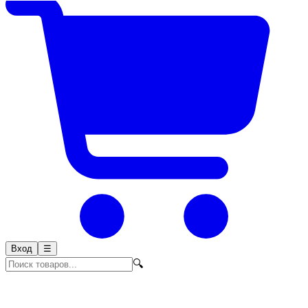
Вход
☰
🔍