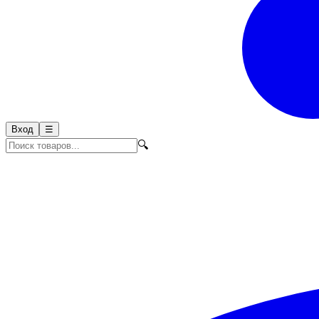
Вход
☰
🔍