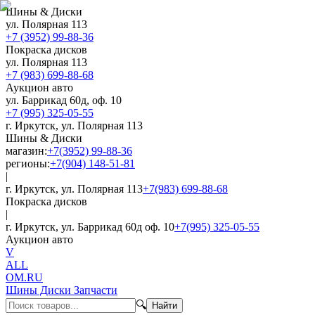
Шины & Диски
ул. Полярная 113
+7 (3952) 99-88-36
Покраска дисков
ул. Полярная 113
+7 (983) 699-88-68
Аукцион авто
ул. Баррикад 60д, оф. 10
+7 (995) 325-05-55
г. Иркутск, ул. Полярная 113
Шины & Диски
магазин:
+7(3952) 99-88-36
регионы:
+7(904) 148-51-81
|
г. Иркутск, ул. Полярная 113
+7(983) 699-88-68
Покраска дисков
|
г. Иркутск, ул. Баррикад 60д оф. 10
+7(995) 325-05-55
Аукцион авто
V
ALL
OM.RU
Шины Диски Запчасти
🔍
Найти