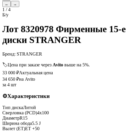
←
→
1
/
4
Б/у
Лот 8320978 Фирменные 15-е
диски STRANGER
Бренд:
STRANGER
🏷️
Цена при заказе через
Avito
выше на 5%.
33 000
₽
Актуальная цена
34 650
₽
на Avito
за
4 шт
⚙️
Характеристики
Тип диска
Литой
Сверловка (PCD)
4x100
Диаметр
R
15
Ширина обода
5.5 J
Вылет (ET)
ET
+50