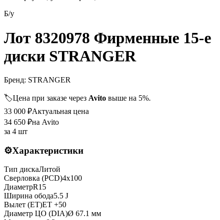
Б/у
Лот 8320978 Фирменные 15-е
диски STRANGER
Бренд:
STRANGER
🏷️
Цена при заказе через
Avito
выше на 5%.
33 000
₽
Актуальная цена
34 650
₽
на Avito
за
4 шт
⚙️
Характеристики
Тип диска
Литой
Сверловка (PCD)
4x100
Диаметр
R
15
Ширина обода
5.5 J
Вылет (ET)
ET
+50
Диаметр ЦО (DIA)
Ø
67.1
мм