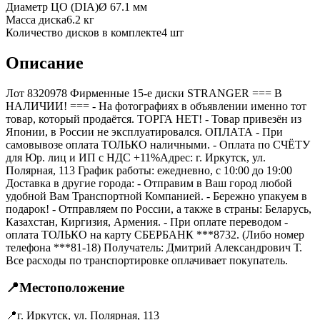
Диаметр ЦО (DIA)
Ø
67.1
мм
Масса диска
6.2 кг
Количество дисков в комплекте
4
шт
Описание
Лот 8320978 Фирменные 15-е диски STRANGER === B
НАЛИЧИИ! === - На фотографиях в объявлении именно тот
товар, который продаётся. ТОРГА НЕТ! - Товар привезён из
Японии, в России не эксплуатировался. ОПЛАТА - При
самовывозе оплата ТОЛЬКО наличными. - Оплата по СЧЁТУ
для Юр. лиц и ИП с НДС +11%Адрес: г. Иркутск, ул.
Полярная, 113 График работы: ежедневно, с 10:00 до 19:00
Доставка в другие города: - Отправим в Ваш город любой
удобной Вам Транспортной Компанией. - Бережно упакуем в
подарок! - Отправляем по России, а также в страны: Беларусь,
Казахстан, Киргизия, Армения. - При оплате переводом -
оплата ТОЛЬКО на карту СБЕРБАНК ***8732. (Либо номер
телефона ***81-18) Получатель: Дмитрий Александрович Т.
Все расходы по транспортировке оплачивает покупатель.
📍
Местоположение
📍
г. Иркутск, ул. Полярная, 113