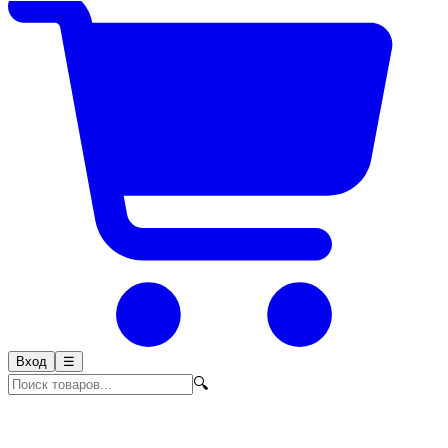
Вход
☰
🔍