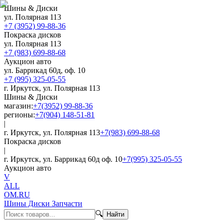
Шины & Диски
ул. Полярная 113
+7 (3952) 99-88-36
Покраска дисков
ул. Полярная 113
+7 (983) 699-88-68
Аукцион авто
ул. Баррикад 60д, оф. 10
+7 (995) 325-05-55
г. Иркутск, ул. Полярная 113
Шины & Диски
магазин:
+7(3952) 99-88-36
регионы:
+7(904) 148-51-81
|
г. Иркутск, ул. Полярная 113
+7(983) 699-88-68
Покраска дисков
|
г. Иркутск, ул. Баррикад 60д оф. 10
+7(995) 325-05-55
Аукцион авто
V
ALL
OM.RU
Шины Диски Запчасти
🔍
Найти