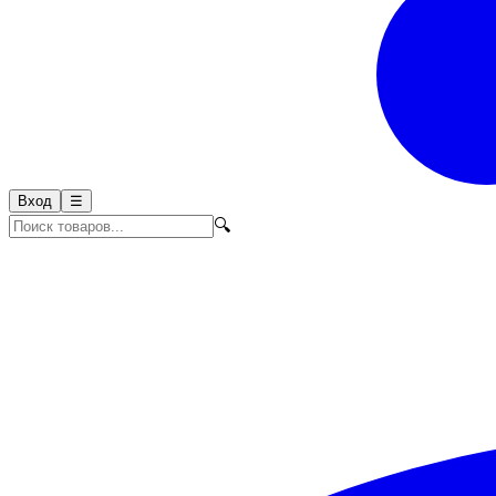
Вход
☰
🔍