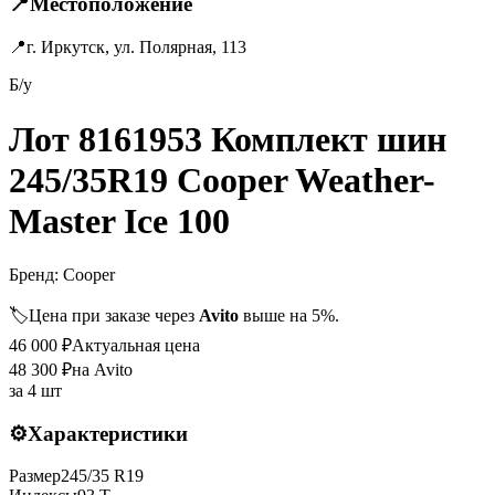
📍
Местоположение
📍
г. Иркутск, ул. Полярная, 113
Б/у
Лот 8161953 Комплект шин
245/35R19 Cooper Weather-
Master Ice 100
Бренд:
Cooper
🏷️
Цена при заказе через
Avito
выше на 5%.
46 000
₽
Актуальная цена
48 300
₽
на Avito
за
4 шт
⚙️
Характеристики
Размер
245
/
35
R
19