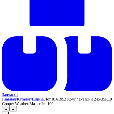
Запчасти
Главная
/
Каталог
/
Шины
/
Лот 8161953 Комплект шин 245/35R19
Cooper Weather-Master Ice 100
←
→
1
/
4