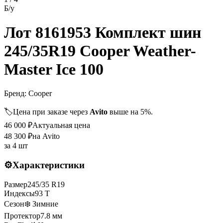
Б/у
Лот 8161953 Комплект шин
245/35R19 Cooper Weather-
Master Ice 100
Бренд:
Cooper
🏷️
Цена при заказе через
Avito
выше на 5%.
46 000
₽
Актуальная цена
48 300
₽
на Avito
за
4 шт
⚙️
Характеристики
Размер
245
/
35
R
19
Индексы
93
T
Сезон
❄️ Зимние
Протектор
7.8
мм