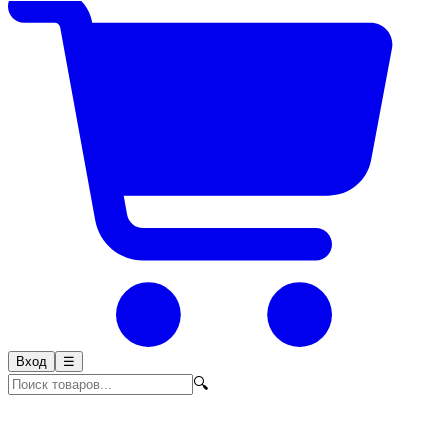
Вход
☰
🔍