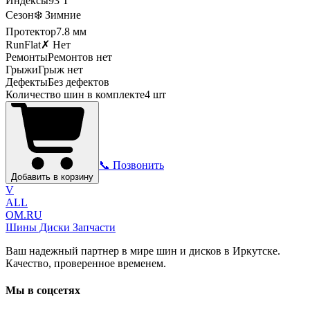
Индексы
93
T
Сезон
❄️ Зимние
Протектор
7.8
мм
RunFlat
✗ Нет
Ремонты
Ремонтов нет
Грыжи
Грыж нет
Дефекты
Без дефектов
Количество шин в комплекте
4
шт
📞 Позвонить
Добавить в корзину
V
ALL
OM.RU
Шины Диски Запчасти
Ваш надежный партнер в мире шин и дисков в Иркутске.
Качество, проверенное временем.
Мы в соцсетях