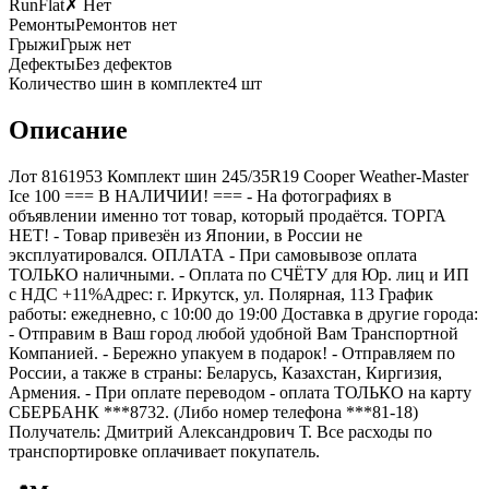
RunFlat
✗ Нет
Ремонты
Ремонтов нет
Грыжи
Грыж нет
Дефекты
Без дефектов
Количество шин в комплекте
4
шт
Описание
Лот 8161953 Комплект шин 245/35R19 Cooper Weather-Master
Ice 100 === B НАЛИЧИИ! === - На фотографиях в
объявлении именно тот товар, который продаётся. ТОРГА
НЕТ! - Товар привезён из Японии, в России не
эксплуатировался. ОПЛАТА - При самовывозе оплата
ТОЛЬКО наличными. - Оплата по СЧЁТУ для Юр. лиц и ИП
с НДС +11%Адрес: г. Иркутск, ул. Полярная, 113 График
работы: ежедневно, с 10:00 до 19:00 Доставка в другие города:
- Отправим в Ваш город любой удобной Вам Транспортной
Компанией. - Бережно упакуем в подарок! - Отправляем по
России, а также в страны: Беларусь, Казахстан, Киргизия,
Армения. - При оплате переводом - оплата ТОЛЬКО на карту
СБЕРБАНК ***8732. (Либо номер телефона ***81-18)
Получатель: Дмитрий Александрович Т. Все расходы по
транспортировке оплачивает покупатель.