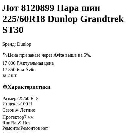
Лот 8120899 Пара шин
225/60R18 Dunlop Grandtrek
ST30
Бренд:
Dunlop
🏷️
Цена при заказе через
Avito
выше на 5%.
17 000
₽
Актуальная цена
17 850
₽
на Avito
за
2 шт
⚙️
Характеристики
Размер
225
/
60
R
18
Индексы
100
H
Сезон
☀️ Летние
Протектор
7
мм
RunFlat
✗ Нет
Ремонты
Ремонтов нет