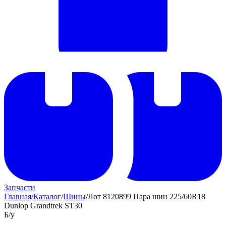
Запчасти
Главная
/
Каталог
/
Шины
/
Лот 8120899 Пара шин 225/60R18
Dunlop Grandtrek ST30
Б/у