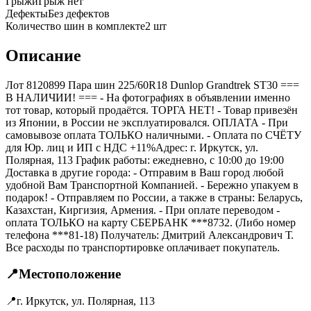
Грыжи
Грыж нет
Дефекты
Без дефектов
Количество шин в комплекте
2
шт
Описание
Лот 8120899 Пара шин 225/60R18 Dunlop Grandtrek ST30 ===
B НАЛИЧИИ! === - На фотографиях в объявлении именно
тот товар, который продаётся. ТОРГА НЕТ! - Товар привезён
из Японии, в России не эксплуатировался. ОПЛАТА - При
самовывозе оплата ТОЛЬКО наличными. - Оплата по СЧЁТУ
для Юр. лиц и ИП с НДС +11%Адрес: г. Иркутск, ул.
Полярная, 113 График работы: ежедневно, с 10:00 до 19:00
Доставка в другие города: - Отправим в Ваш город любой
удобной Вам Транспортной Компанией. - Бережно упакуем в
подарок! - Отправляем по России, а также в страны: Беларусь,
Казахстан, Киргизия, Армения. - При оплате переводом -
оплата ТОЛЬКО на карту СБЕРБАНК ***8732. (Либо номер
телефона ***81-18) Получатель: Дмитрий Александрович Т.
Все расходы по транспортировке оплачивает покупатель.
📍
Местоположение
📍
г. Иркутск, ул. Полярная, 113