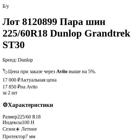
Б/у
Лот 8120899 Пара шин
225/60R18 Dunlop Grandtrek
ST30
Бренд:
Dunlop
🏷️
Цена при заказе через
Avito
выше на 5%.
17 000
₽
Актуальная цена
17 850
₽
на Avito
за
2 шт
⚙️
Характеристики
Размер
225
/
60
R
18
Индексы
100
H
Сезон
☀️ Летние
Протектор
7
мм