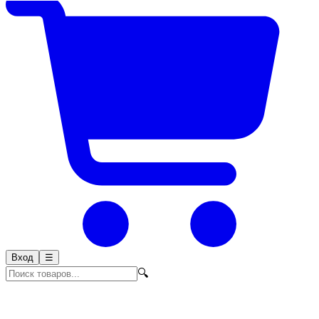
Вход
☰
🔍