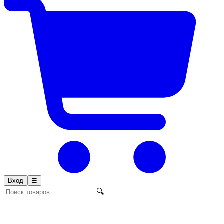
Вход
☰
🔍