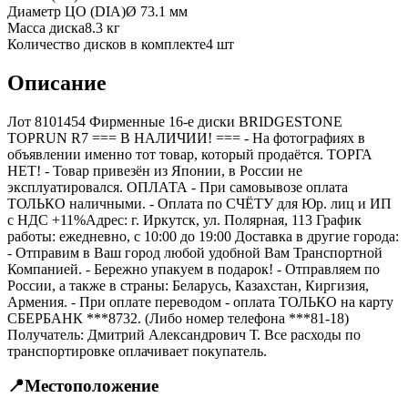
Диаметр ЦО (DIA)
Ø
73.1
мм
Масса диска
8.3 кг
Количество дисков в комплекте
4
шт
Описание
Лот 8101454 Фирменные 16-е диски BRIDGESTONE
TOPRUN R7 === B НАЛИЧИИ! === - На фотографиях в
объявлении именно тот товар, который продаётся. ТОРГА
НЕТ! - Товар привезён из Японии, в России не
эксплуатировался. ОПЛАТА - При самовывозе оплата
ТОЛЬКО наличными. - Оплата по СЧЁТУ для Юр. лиц и ИП
с НДС +11%Адрес: г. Иркутск, ул. Полярная, 113 График
работы: ежедневно, с 10:00 до 19:00 Доставка в другие города:
- Отправим в Ваш город любой удобной Вам Транспортной
Компанией. - Бережно упакуем в подарок! - Отправляем по
России, а также в страны: Беларусь, Казахстан, Киргизия,
Армения. - При оплате переводом - оплата ТОЛЬКО на карту
СБЕРБАНК ***8732. (Либо номер телефона ***81-18)
Получатель: Дмитрий Александрович Т. Все расходы по
транспортировке оплачивает покупатель.
📍
Местоположение