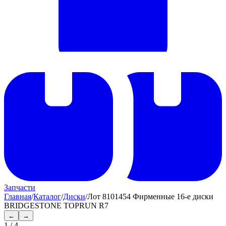
Запчасти
Главная
/
Каталог
/
Диски
/
Лот 8101454 Фирменные 16-е диски
BRIDGESTONE TOPRUN R7
←
→
1
/
4