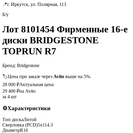
📍
г. Иркутск, ул. Полярная, 113
Б/у
Лот 8101454 Фирменные 16-е
диски BRIDGESTONE
TOPRUN R7
Бренд:
Bridgestone
🏷️
Цена при заказе через
Avito
выше на 5%.
28 000
₽
Актуальная цена
29 400
₽
на Avito
за
4 шт
⚙️
Характеристики
Тип диска
Литой
Сверловка (PCD)
5x114.3
Диаметр
R
16