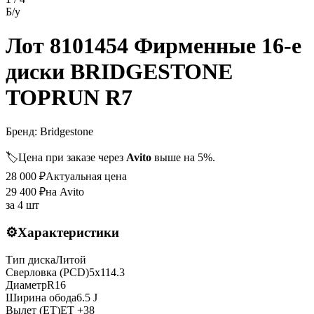
Б/у
Лот 8101454 Фирменные 16-е
диски BRIDGESTONE
TOPRUN R7
Бренд:
Bridgestone
🏷️
Цена при заказе через
Avito
выше на 5%.
28 000
₽
Актуальная цена
29 400
₽
на Avito
за
4 шт
⚙️
Характеристики
Тип диска
Литой
Сверловка (PCD)
5x114.3
Диаметр
R
16
Ширина обода
6.5 J
Вылет (ET)
ET
+38