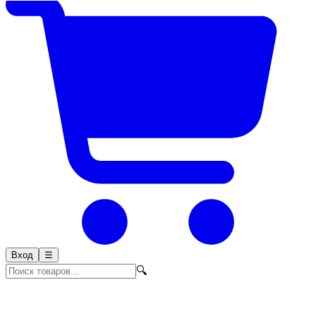
Вход
☰
🔍