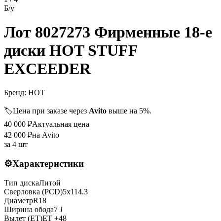
Б/у
Лот 8027273 Фирменные 18-е
диски HOT STUFF
EXCEEDER
Бренд:
HOT
🏷️
Цена при заказе через
Avito
выше на 5%.
40 000
₽
Актуальная цена
42 000
₽
на Avito
за
4 шт
⚙️
Характеристики
Тип диска
Литой
Сверловка (PCD)
5x114.3
Диаметр
R
18
Ширина обода
7 J
Вылет (ET)
ET
+48