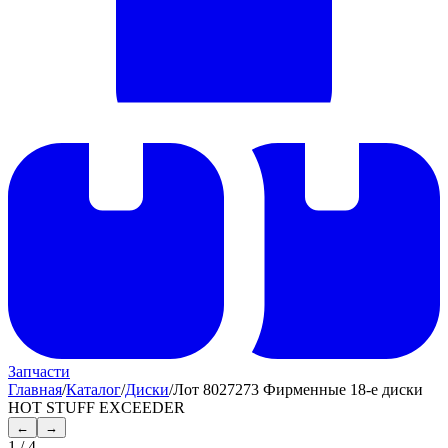
Запчасти
Главная
/
Каталог
/
Диски
/
Лот 8027273 Фирменные 18-е диски
HOT STUFF EXCEEDER
←
→
1
/
4