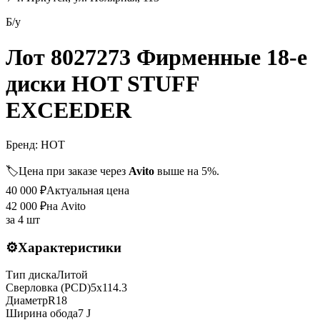
Б/у
Лот 8027273 Фирменные 18-е
диски HOT STUFF
EXCEEDER
Бренд:
HOT
🏷️
Цена при заказе через
Avito
выше на 5%.
40 000
₽
Актуальная цена
42 000
₽
на Avito
за
4 шт
⚙️
Характеристики
Тип диска
Литой
Сверловка (PCD)
5x114.3
Диаметр
R
18
Ширина обода
7 J