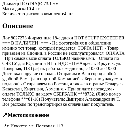
Диаметр ЦО (DIA)
Ø
73.1
мм
Масса диска
10.4 кг
Количество дисков в комплекте
4
шт
Описание
Лот 8027273 Фирменные 18-е диски HOT STUFF EXCEEDER
=== B НАЛИЧИИ! === - На фотографиях в объявлении
именно тот товар, который продаётся. ТОРГА НЕТ! - Товар
привезён из Японии, в России не эксплуатировался. ОПЛАТА
- При самовывозе оплата ТОЛЬКО наличными. - Оплата по
СЧЁТУ для Юр. лиц и ИП с НДС +11%Адрес: г. Иркутск, ул.
Полярная, 113 График работы: ежедневно, с 10:00 до 19:00
Доставка в другие города: - Отправим в Ваш город любой
удобной Вам Транспортной Компанией. - Бережно упакуем в
подарок! - Отправляем по России, а также в страны: Беларусь,
Казахстан, Киргизия, Армения. - При оплате переводом -
оплата ТОЛЬКО на карту СБЕРБАНК ***8732. (Либо номер
телефона ***81-18) Получатель: Дмитрий Александрович Т.
Все расходы по транспортировке оплачивает покупатель.
📍
Местоположение
📍
г. Иркутск, ул. Полярная, 113