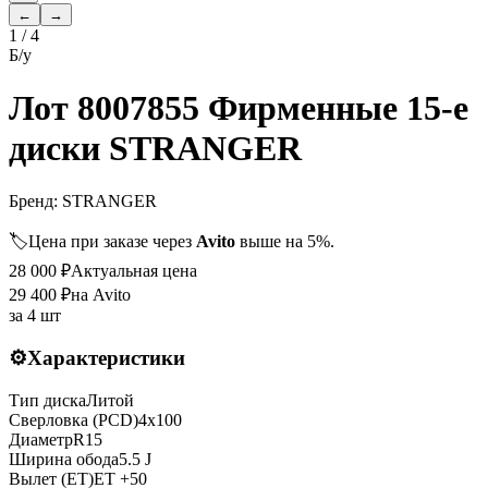
←
→
1
/
4
Б/у
Лот 8007855 Фирменные 15-е
диски STRANGER
Бренд:
STRANGER
🏷️
Цена при заказе через
Avito
выше на 5%.
28 000
₽
Актуальная цена
29 400
₽
на Avito
за
4 шт
⚙️
Характеристики
Тип диска
Литой
Сверловка (PCD)
4x100
Диаметр
R
15
Ширина обода
5.5 J
Вылет (ET)
ET
+50