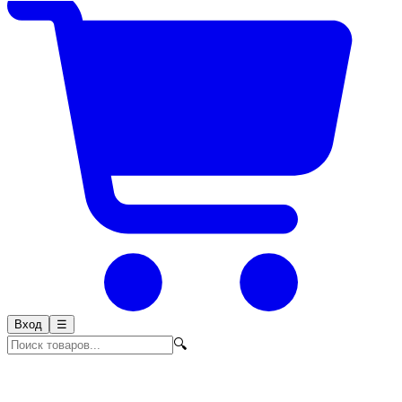
Вход
☰
🔍