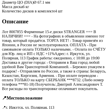
Диаметр ЦО (DIA)
Ø
67.1
мм
Масса диска
6 кг
Количество дисков в комплекте
4
шт
Описание
Лот 8007855 Фирменные 15-е диски STRANGER === B
НАЛИЧИИ! === - На фотографиях в объявлении именно тот
товар, который продаётся. ТОРГА НЕТ! - Товар привезён из
Японии, в России не эксплуатировался. ОПЛАТА - При
самовывозе оплата ТОЛЬКО наличными. - Оплата по СЧЁТУ
для Юр. лиц и ИП с НДС +11%Адрес: г. Иркутск, ул.
Полярная, 113 График работы: ежедневно, с 10:00 до 19:00
Доставка в другие города: - Отправим в Ваш город любой
удобной Вам Транспортной Компанией. - Бережно упакуем в
подарок! - Отправляем по России, а также в страны: Беларусь,
Казахстан, Киргизия, Армения. - При оплате переводом -
оплата ТОЛЬКО на карту СБЕРБАНК ***8732. (Либо номер
телефона ***81-18) Получатель: Дмитрий Александрович Т.
Все расходы по транспортировке оплачивает покупатель.
📍
Местоположение
📍
г. Иркутск, ул. Полярная, 113