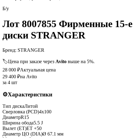
Б/у
Лот 8007855 Фирменные 15-е
диски STRANGER
Бренд:
STRANGER
🏷️
Цена при заказе через
Avito
выше на 5%.
28 000
₽
Актуальная цена
29 400
₽
на Avito
за
4 шт
⚙️
Характеристики
Тип диска
Литой
Сверловка (PCD)
4x100
Диаметр
R
15
Ширина обода
5.5 J
Вылет (ET)
ET
+50
Диаметр ЦО (DIA)
Ø
67.1
мм