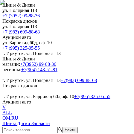
Шины & Диски
ул. Полярная 113
+7 (3952) 99-88-36
Покраска дисков
ул. Полярная 113
+7 (983) 699-88-68
Аукцион авто
ул. Баррикад 60д, оф. 10
+7 (995) 325-05-55
г. Иркутск, ул. Полярная 113
Шины & Диски
магазин:
+7(3952) 99-88-36
регионы:
+7(904) 148-51-81
|
г. Иркутск, ул. Полярная 113
+7(983) 699-88-68
Покраска дисков
|
г. Иркутск, ул. Баррикад 60д оф. 10
+7(995) 325-05-55
Аукцион авто
V
ALL
OM.RU
Шины Диски Запчасти
🔍
Найти