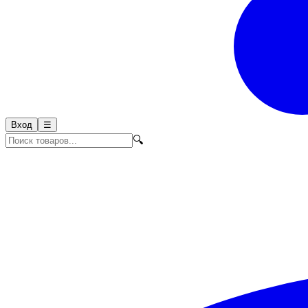
Вход
☰
🔍