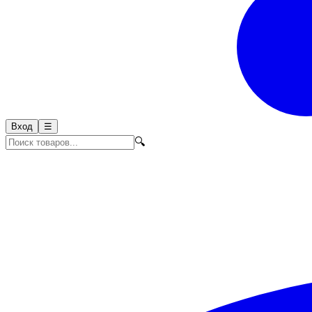
Вход
☰
🔍