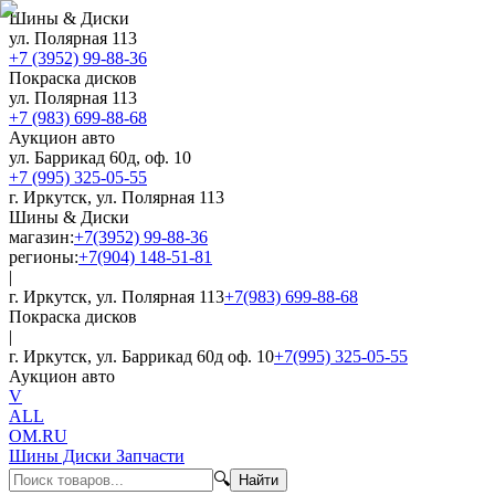
Шины & Диски
ул. Полярная 113
+7 (3952) 99-88-36
Покраска дисков
ул. Полярная 113
+7 (983) 699-88-68
Аукцион авто
ул. Баррикад 60д, оф. 10
+7 (995) 325-05-55
г. Иркутск, ул. Полярная 113
Шины & Диски
магазин:
+7(3952) 99-88-36
регионы:
+7(904) 148-51-81
|
г. Иркутск, ул. Полярная 113
+7(983) 699-88-68
Покраска дисков
|
г. Иркутск, ул. Баррикад 60д оф. 10
+7(995) 325-05-55
Аукцион авто
V
ALL
OM.RU
Шины Диски Запчасти
🔍
Найти