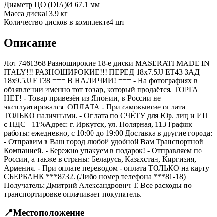
Диаметр ЦО (DIA)
Ø
67.1
мм
Масса диска
13.9 кг
Количество дисков в комплекте
4
шт
Описание
Лот 7461368 Разноширокие 18-е диски MASERATI MADE IN
ITALY!!! РАЗНОШИРОКИЕ!!! ПЕРЕД 18x7.5JJ ET43 ЗАД
18x9.5JJ ET38 === B НАЛИЧИИ! === - На фотографиях в
объявлении именно тот товар, который продаётся. ТОРГА
НЕТ! - Товар привезён из Японии, в России не
эксплуатировался. ОПЛАТА - При самовывозе оплата
ТОЛЬКО наличными. - Оплата по СЧЁТУ для Юр. лиц и ИП
с НДС +11%Адрес: г. Иркутск, ул. Полярная, 113 График
работы: ежедневно, с 10:00 до 19:00 Доставка в другие города:
- Отправим в Ваш город любой удобной Вам Транспортной
Компанией. - Бережно упакуем в подарок! - Отправляем по
России, а также в страны: Беларусь, Казахстан, Киргизия,
Армения. - При оплате переводом - оплата ТОЛЬКО на карту
СБЕРБАНК ***8732. (Либо номер телефона ***81-18)
Получатель: Дмитрий Александрович Т. Все расходы по
транспортировке оплачивает покупатель.
📍
Местоположение