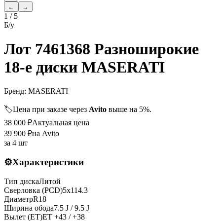
←
→
1
/
5
Б/у
Лот 7461368 Разноширокие
18-е диски MASERATI
Бренд:
MASERATI
🏷️
Цена при заказе через
Avito
выше на 5%.
38 000
₽
Актуальная цена
39 900
₽
на Avito
за
4 шт
⚙️
Характеристики
Тип диска
Литой
Сверловка (PCD)
5x114.3
Диаметр
R
18
Ширина обода
7.5 J / 9.5 J
Вылет (ET)
ET
+43 / +38