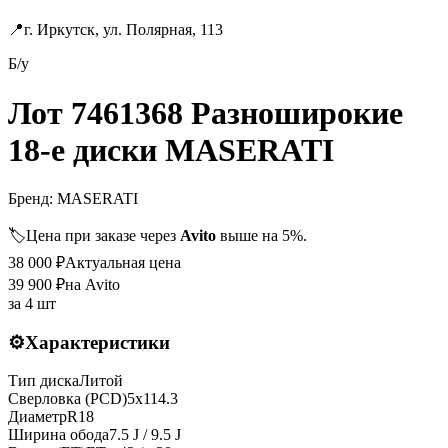
📍
г. Иркутск, ул. Полярная, 113
Б/у
Лот 7461368 Разноширокие
18-е диски MASERATI
Бренд:
MASERATI
🏷️
Цена при заказе через
Avito
выше на 5%.
38 000
₽
Актуальная цена
39 900
₽
на Avito
за
4 шт
⚙️
Характеристики
Тип диска
Литой
Сверловка (PCD)
5x114.3
Диаметр
R
18
Ширина обода
7.5 J / 9.5 J