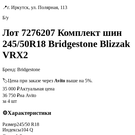
📍
г. Иркутск, ул. Полярная, 113
Б/у
Лот 7276207 Комплект шин
245/50R18 Bridgestone Blizzak
VRX2
Бренд:
Bridgestone
🏷️
Цена при заказе через
Avito
выше на 5%.
35 000
₽
Актуальная цена
36 750
₽
на Avito
за
4 шт
⚙️
Характеристики
Размер
245
/
50
R
18
Индексы
104
Q