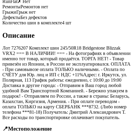
RunFlat
✗ Нет
Ремонты
Ремонтов нет
Грыжи
Грыж нет
Дефекты
Без дефектов
Количество шин в комплекте
4
шт
Описание
Лот 7276207 Комплект шин 245/50R18 Bridgestone Blizzak
VRX2 === B НАЛИЧИИ! === - На фотографиях в объявлении
именно тот товар, который продаётся. ТОРГА НЕТ! - Товар
привезён из Японии, в России не эксплуатировался. ОПЛАТА
- При самовывозе оплата ТОЛЬКО наличными. - Оплата по
СЧЁТУ для Юр. лиц и ИП с НДС +11%Адрес: г. Иркутск, ул.
Полярная, 113 График работы: ежедневно, с 10:00 до 19:00
Доставка в другие города: - Отправим в Ваш город любой
удобной Вам Транспортной Компанией. - Бережно упакуем в
подарок! - Отправляем по России, а также в страны: Беларусь,
Казахстан, Киргизия, Армения. - При оплате переводом -
оплата ТОЛЬКО на карту СБЕРБАНК ***8732. (Либо номер
телефона ***81-18) Получатель: Дмитрий Александрович Т.
Все расходы по транспортировке оплачивает покупатель.
📍
Местоположение