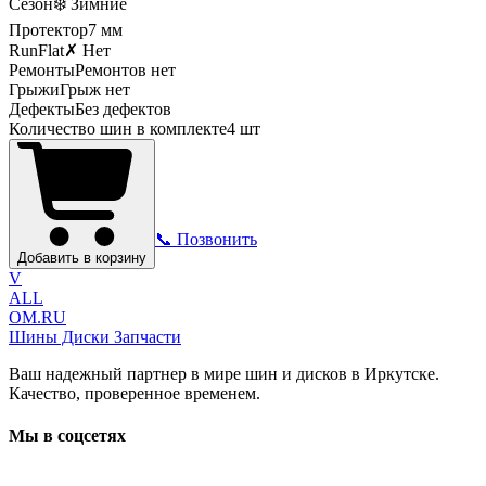
Сезон
❄️ Зимние
Протектор
7
мм
RunFlat
✗ Нет
Ремонты
Ремонтов нет
Грыжи
Грыж нет
Дефекты
Без дефектов
Количество шин в комплекте
4
шт
📞 Позвонить
Добавить в корзину
V
ALL
OM.RU
Шины Диски Запчасти
Ваш надежный партнер в мире шин и дисков в Иркутске.
Качество, проверенное временем.
Мы в соцсетях