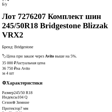
Б/у
Лот 7276207 Комплект шин
245/50R18 Bridgestone Blizzak
VRX2
Бренд:
Bridgestone
🏷️
Цена при заказе через
Avito
выше на 5%.
35 000
₽
Актуальная цена
36 750
₽
на Avito
за
4 шт
⚙️
Характеристики
Размер
245
/
50
R
18
Индексы
104
Q
Сезон
❄️ Зимние
Протектор
7
мм