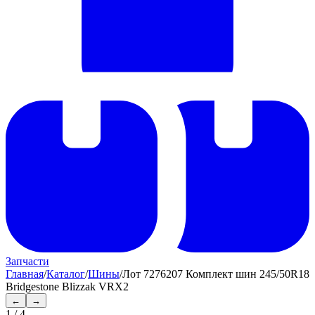
Запчасти
Главная
/
Каталог
/
Шины
/
Лот 7276207 Комплект шин 245/50R18
Bridgestone Blizzak VRX2
←
→
1
/
4