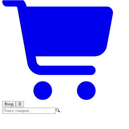
Вход
☰
🔍