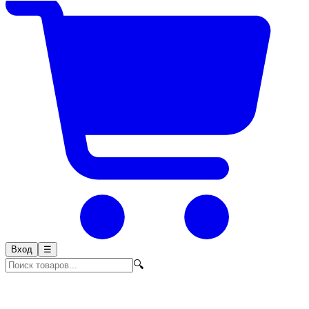
Вход
☰
🔍