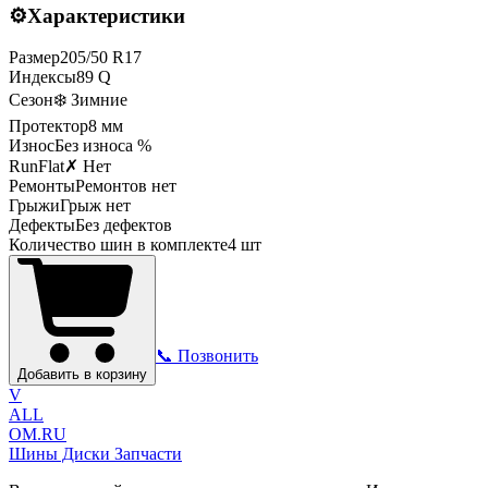
⚙️
Характеристики
Размер
205
/
50
R
17
Индексы
89
Q
Сезон
❄️ Зимние
Протектор
8
мм
Износ
Без износа %
RunFlat
✗ Нет
Ремонты
Ремонтов нет
Грыжи
Грыж нет
Дефекты
Без дефектов
Количество шин в комплекте
4
шт
📞 Позвонить
Добавить в корзину
V
ALL
OM.RU
Шины Диски Запчасти