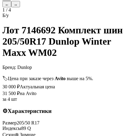
←
→
1
/
4
Б/у
Лот 7146692 Комплект шин
205/50R17 Dunlop Winter
Maxx WM02
Бренд:
Dunlop
🏷️
Цена при заказе через
Avito
выше на 5%.
30 000
₽
Актуальная цена
31 500
₽
на Avito
за
4 шт
⚙️
Характеристики
Размер
205
/
50
R
17
Индексы
89
Q
Сезон
❄️ Зимние