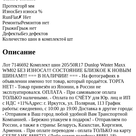
Протектор
8
мм
Износ
Без износа %
RunFlat
✗ Нет
Ремонты
Ремонтов нет
Грыжи
Грыж нет
Дефекты
Без дефектов
Количество шин в комплекте
4
шт
Описание
Лот 7146692 Комплект шин 205/50R17 Dunlop Winter Maxx
WM02 БЕЗ ИЗНОСА!!! СОСТОЯНИЕ БЛИЗКОЕ К НОВЫМ
ШИНАМ!!! === B НАЛИЧИИ! === - На фотографиях в
объявлении именно тот товар, который продаётся. ТОРГА
НЕТ! - Товар привезён из Японии, в России не
эксплуатировался. ОПЛАТА - При самовывозе оплата
ТОЛЬКО наличными. - Оплата по СЧЁТУ для Юр. лиц и ИП
с НДС +11%Адрес: г. Иркутск, ул. Полярная, 113 График
работы: ежедневно, с 10:00 до 19:00 Доставка в другие города:
- Отправим в Ваш город любой удобной Вам Транспортной
Компанией. - Бережно упакуем в подарок! - Отправляем по
России, а также в страны: Беларусь, Казахстан, Киргизия,
Армения. - При оплате переводом - оплата ТОЛЬКО на карту
СБЕРБАНК ***8732. (Либо номер телефона ***81-18)