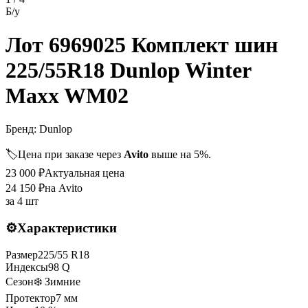
Б/у
Лот 6969025 Комплект шин
225/55R18 Dunlop Winter
Maxx WM02
Бренд:
Dunlop
🏷️
Цена при заказе через
Avito
выше на 5%.
23 000
₽
Актуальная цена
24 150
₽
на Avito
за
4 шт
⚙️
Характеристики
Размер
225
/
55
R
18
Индексы
98
Q
Сезон
❄️ Зимние
Протектор
7
мм