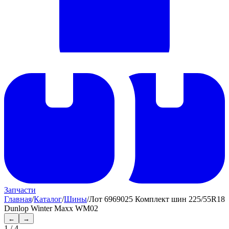
Запчасти
Главная
/
Каталог
/
Шины
/
Лот 6969025 Комплект шин 225/55R18
Dunlop Winter Maxx WM02
←
→
1
/
4