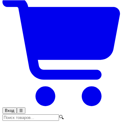
Вход
☰
🔍