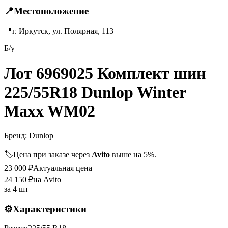
📍
Местоположение
📍
г. Иркутск, ул. Полярная, 113
Б/у
Лот 6969025 Комплект шин
225/55R18 Dunlop Winter
Maxx WM02
Бренд:
Dunlop
🏷️
Цена при заказе через
Avito
выше на 5%.
23 000
₽
Актуальная цена
24 150
₽
на Avito
за
4 шт
⚙️
Характеристики