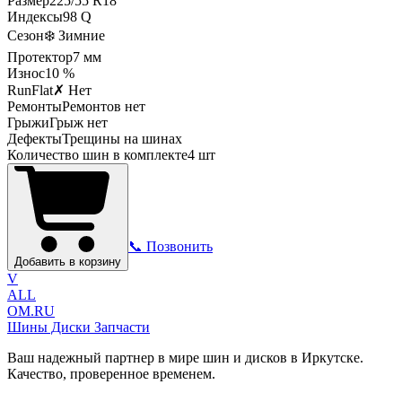
Размер
225
/
55
R
18
Индексы
98
Q
Сезон
❄️ Зимние
Протектор
7
мм
Износ
10 %
RunFlat
✗ Нет
Ремонты
Ремонтов нет
Грыжи
Грыж нет
Дефекты
Трещины на шинах
Количество шин в комплекте
4
шт
📞 Позвонить
Добавить в корзину
V
ALL
OM.RU
Шины Диски Запчасти
Ваш надежный партнер в мире шин и дисков в Иркутске.
Качество, проверенное временем.