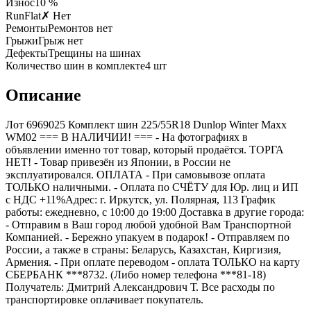
Износ
10 %
RunFlat
✗ Нет
Ремонты
Ремонтов нет
Грыжи
Грыж нет
Дефекты
Трещины на шинах
Количество шин в комплекте
4
шт
Описание
Лот 6969025 Комплект шин 225/55R18 Dunlop Winter Maxx
WM02 === B НАЛИЧИИ! === - На фотографиях в
объявлении именно тот товар, который продаётся. ТОРГА
НЕТ! - Товар привезён из Японии, в России не
эксплуатировался. ОПЛАТА - При самовывозе оплата
ТОЛЬКО наличными. - Оплата по СЧЁТУ для Юр. лиц и ИП
с НДС +11%Адрес: г. Иркутск, ул. Полярная, 113 График
работы: ежедневно, с 10:00 до 19:00 Доставка в другие города:
- Отправим в Ваш город любой удобной Вам Транспортной
Компанией. - Бережно упакуем в подарок! - Отправляем по
России, а также в страны: Беларусь, Казахстан, Киргизия,
Армения. - При оплате переводом - оплата ТОЛЬКО на карту
СБЕРБАНК ***8732. (Либо номер телефона ***81-18)
Получатель: Дмитрий Александрович Т. Все расходы по
транспортировке оплачивает покупатель.