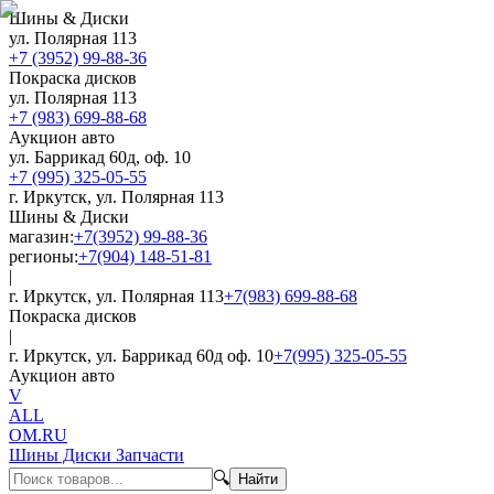
Шины & Диски
ул. Полярная 113
+7 (3952) 99-88-36
Покраска дисков
ул. Полярная 113
+7 (983) 699-88-68
Аукцион авто
ул. Баррикад 60д, оф. 10
+7 (995) 325-05-55
г. Иркутск, ул. Полярная 113
Шины & Диски
магазин:
+7(3952) 99-88-36
регионы:
+7(904) 148-51-81
|
г. Иркутск, ул. Полярная 113
+7(983) 699-88-68
Покраска дисков
|
г. Иркутск, ул. Баррикад 60д оф. 10
+7(995) 325-05-55
Аукцион авто
V
ALL
OM.RU
Шины Диски Запчасти
🔍
Найти