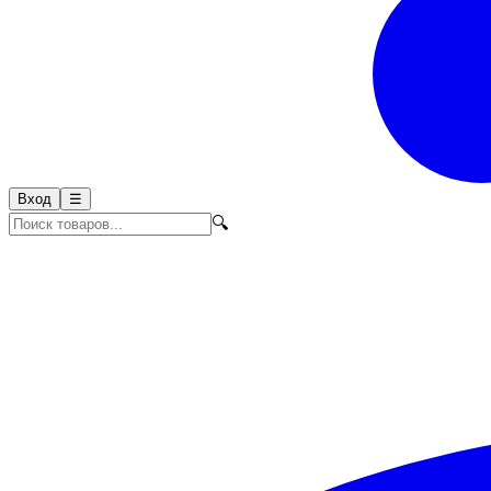
Вход
☰
🔍