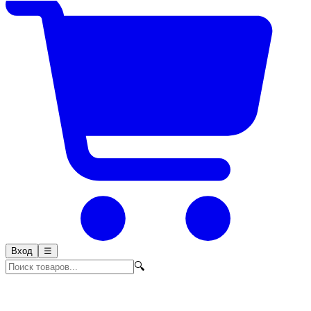
Вход
☰
🔍