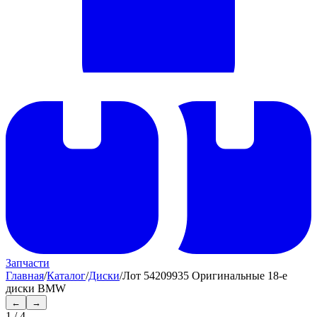
Запчасти
Главная
/
Каталог
/
Диски
/
Лот 54209935 Оригинальные 18-е
диски BMW
←
→
1
/
4