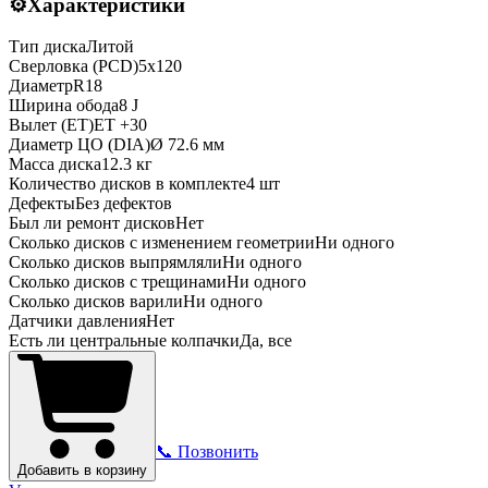
⚙️
Характеристики
Тип диска
Литой
Сверловка (PCD)
5x120
Диаметр
R
18
Ширина обода
8 J
Вылет (ET)
ET
+30
Диаметр ЦО (DIA)
Ø
72.6
мм
Масса диска
12.3 кг
Количество дисков в комплекте
4
шт
Дефекты
Без дефектов
Был ли ремонт дисков
Нет
Сколько дисков с изменением геометрии
Ни одного
Сколько дисков выпрямляли
Ни одного
Сколько дисков с трещинами
Ни одного
Сколько дисков варили
Ни одного
Датчики давления
Нет
Есть ли центральные колпачки
Да, все
📞 Позвонить
Добавить в корзину