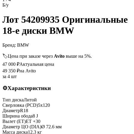
Б/у
Лот 54209935 Оригинальные
18-е диски BMW
Бренд:
BMW
🏷️
Цена при заказе через
Avito
выше на 5%.
47 000
₽
Актуальная цена
49 350
₽
на Avito
за
4 шт
⚙️
Характеристики
Тип диска
Литой
Сверловка (PCD)
5x120
Диаметр
R
18
Ширина обода
8 J
Вылет (ET)
ET
+30
Диаметр ЦО (DIA)
Ø
72.6
мм
Масса диска
12.3 кг