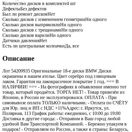
Количество дисков в комплекте
4
шт
Дефекты
Без дефектов
Был ли ремонт дисков
Нет
Сколько дисков с изменением геометрии
Ни одного
Сколько дисков выпрямляли
Ни одного
Сколько дисков с трещинами
Ни одного
Сколько дисков варили
Ни одного
Датчики давления
Нет
Есть ли центральные колпачки
Да, все
Описание
Лот 54209935 Оригинальные 18-е диски BMW Диски
окрашены в нашем ателье. Цвет серебро под глянцевым
лаком. Гарантия на лакокрасочное покрытие 1 год. === B
НАЛИЧИИ! === - На фотографиях в объявлении именно тот
товар, который продаётся. ТОРГА НЕТ! - Товар привезён из
Японии, в России не эксплуатировался. ОПЛАТА - При
самовывозе оплата ТОЛЬКО наличными. - Оплата по СЧЁТУ
для Юр. лиц и ИП с НДС +11%Адрес: г. Иркутск, ул.
Полярная, 113 График работы: ежедневно, с 10:00 до 19:00
Доставка в другие города: - Отправим в Ваш город любой
удобной Вам Транспортной Компанией. - Бережно упакуем в
подарок! - Отправляем по России, а также в страны: Беларусь,