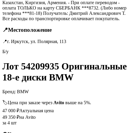
Казахстан, Киргизия, Армения. - При оплате переводом -
оплата ТОЛЬКО на карту СБЕРБАНК ***8732. (Либо номер
телефона ***81-18) Получатель: Дмитрий Александрович Т.
Все расходы по транспортировке оплачивает покупатель.
📍
Местоположение
📍
г. Иркутск, ул. Полярная, 113
Б/у
Лот 54209935 Оригинальные
18-е диски BMW
Бренд:
BMW
🏷️
Цена при заказе через
Avito
выше на 5%.
47 000
₽
Актуальная цена
49 350
₽
на Avito
за
4 шт