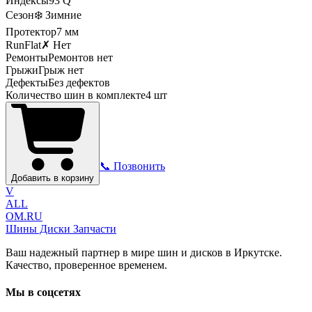
Индексы
93
Q
Сезон
❄️ Зимние
Протектор
7
мм
RunFlat
✗ Нет
Ремонты
Ремонтов нет
Грыжи
Грыж нет
Дефекты
Без дефектов
Количество шин в комплекте
4
шт
📞 Позвонить
Добавить в корзину
V
ALL
OM.RU
Шины Диски Запчасти
Ваш надежный партнер в мире шин и дисков в Иркутске.
Качество, проверенное временем.
Мы в соцсетях