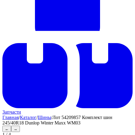
Запчасти
Главная
/
Каталог
/
Шины
/
Лот 54209857 Комплект шин
245/40R18 Dunlop Winter Maxx WM03
←
→
1
/
4