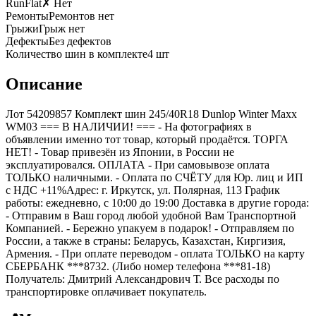
RunFlat
✗ Нет
Ремонты
Ремонтов нет
Грыжи
Грыж нет
Дефекты
Без дефектов
Количество шин в комплекте
4
шт
Описание
Лот 54209857 Комплект шин 245/40R18 Dunlop Winter Maxx
WM03 === B НАЛИЧИИ! === - На фотографиях в
объявлении именно тот товар, который продаётся. ТОРГА
НЕТ! - Товар привезён из Японии, в России не
эксплуатировался. ОПЛАТА - При самовывозе оплата
ТОЛЬКО наличными. - Оплата по СЧЁТУ для Юр. лиц и ИП
с НДС +11%Адрес: г. Иркутск, ул. Полярная, 113 График
работы: ежедневно, с 10:00 до 19:00 Доставка в другие города:
- Отправим в Ваш город любой удобной Вам Транспортной
Компанией. - Бережно упакуем в подарок! - Отправляем по
России, а также в страны: Беларусь, Казахстан, Киргизия,
Армения. - При оплате переводом - оплата ТОЛЬКО на карту
СБЕРБАНК ***8732. (Либо номер телефона ***81-18)
Получатель: Дмитрий Александрович Т. Все расходы по
транспортировке оплачивает покупатель.