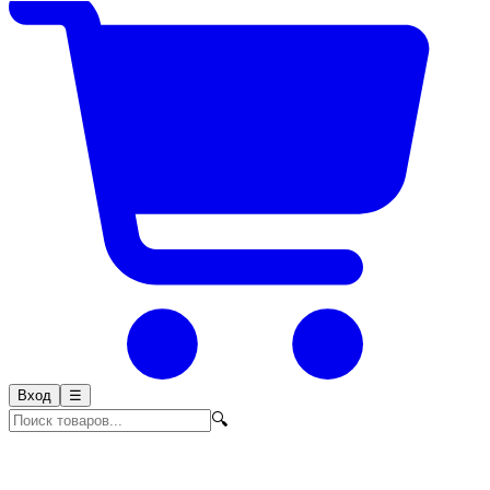
Вход
☰
🔍