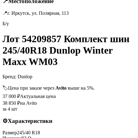
📍
Местоположение
📍
г. Иркутск, ул. Полярная, 113
Б/у
Лот 54209857 Комплект шин
245/40R18 Dunlop Winter
Maxx WM03
Бренд:
Dunlop
🏷️
Цена при заказе через
Avito
выше на 5%.
37 000
₽
Актуальная цена
38 850
₽
на Avito
за
4 шт
⚙️
Характеристики
Размер
245
/
40
R
18