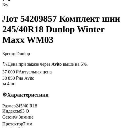
Б/у
Лот 54209857 Комплект шин
245/40R18 Dunlop Winter
Maxx WM03
Бренд:
Dunlop
🏷️
Цена при заказе через
Avito
выше на 5%.
37 000
₽
Актуальная цена
38 850
₽
на Avito
за
4 шт
⚙️
Характеристики
Размер
245
/
40
R
18
Индексы
93
Q
Сезон
❄️ Зимние
Протектор
7
мм