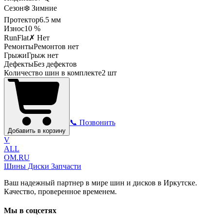
Сезон
❄️ Зимние
Протектор
6.5
мм
Износ
10 %
RunFlat
✗ Нет
Ремонты
Ремонтов нет
Грыжи
Грыж нет
Дефекты
Без дефектов
Количество шин в комплекте
2
шт
📞 Позвонить
Добавить в корзину
V
ALL
OM.RU
Шины Диски Запчасти
Ваш надежный партнер в мире шин и дисков в Иркутске.
Качество, проверенное временем.
Мы в соцсетях