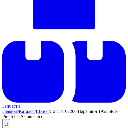
Запчасти
Главная
/
Каталог
/
Шины
/
Лот 54167266 Пара шин 195/55R16
Pirelli Ice Asimmetrico
⛶