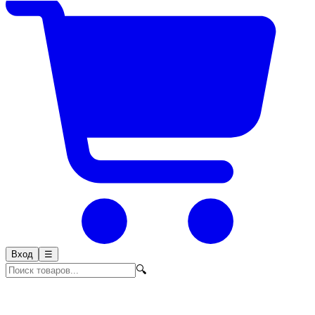
Вход
☰
🔍