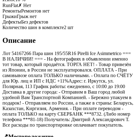
RunFlat
✗ Нет
Ремонты
Ремонтов нет
Грыжи
Грыж нет
Дефекты
Без дефектов
Количество шин в комплекте
2
шт
Описание
Лот 54167266 Пара шин 195/55R16 Pirelli Ice Asimmetrico ===
B НАЛИЧИИ! === - На фотографиях в объявлении именно
тот товар, который продаётся. ТОРГА НЕТ! - Товар привезён
из Японии, в России не эксплуатировался. ОПЛАТА - При
самовывозе оплата ТОЛЬКО наличными. - Оплата по СЧЁТУ
для Юр. лиц и ИП с НДС +11%Адрес: г. Иркутск, ул.
Полярная, 113 График работы: ежедневно, с 10:00 до 19:00
Доставка в другие города: - Отправим в Ваш город любой
удобной Вам Транспортной Компанией. - Бережно упакуем в
подарок! - Отправляем по России, а также в страны: Беларусь,
Казахстан, Киргизия, Армения. - При оплате переводом -
оплата ТОЛЬКО на карту СБЕРБАНК ***8732. (Либо номер
телефона ***81-18) Получатель: Дмитрий Александрович Т.
Все расходы по транспортировке оплачивает покупатель.
📍
Местоположение