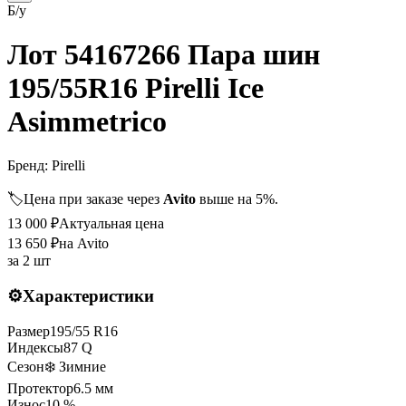
Б/у
Лот 54167266 Пара шин
195/55R16 Pirelli Ice
Asimmetrico
Бренд:
Pirelli
🏷️
Цена при заказе через
Avito
выше на 5%.
13 000
₽
Актуальная цена
13 650
₽
на Avito
за
2 шт
⚙️
Характеристики
Размер
195
/
55
R
16
Индексы
87
Q
Сезон
❄️ Зимние
Протектор
6.5
мм
Износ
10 %