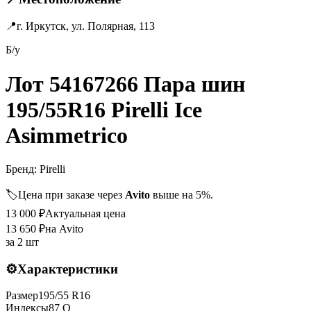
📍
г. Иркутск, ул. Полярная, 113
Б/у
Лот 54167266 Пара шин
195/55R16 Pirelli Ice
Asimmetrico
Бренд:
Pirelli
🏷️
Цена при заказе через
Avito
выше на 5%.
13 000
₽
Актуальная цена
13 650
₽
на Avito
за
2 шт
⚙️
Характеристики
Размер
195
/
55
R
16
Индексы
87
Q