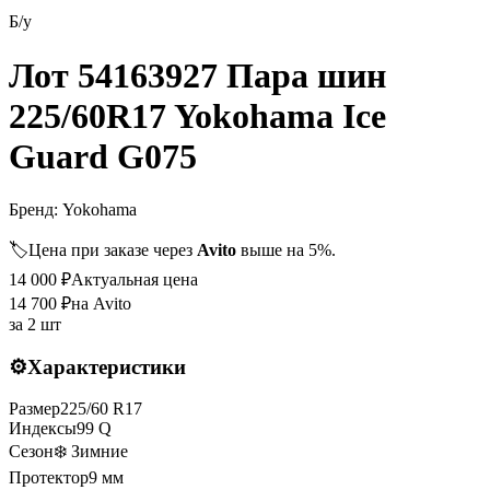
Б/у
Лот 54163927 Пара шин
225/60R17 Yokohama Ice
Guard G075
Бренд:
Yokohama
🏷️
Цена при заказе через
Avito
выше на 5%.
14 000
₽
Актуальная цена
14 700
₽
на Avito
за
2 шт
⚙️
Характеристики
Размер
225
/
60
R
17
Индексы
99
Q
Сезон
❄️ Зимние
Протектор
9
мм