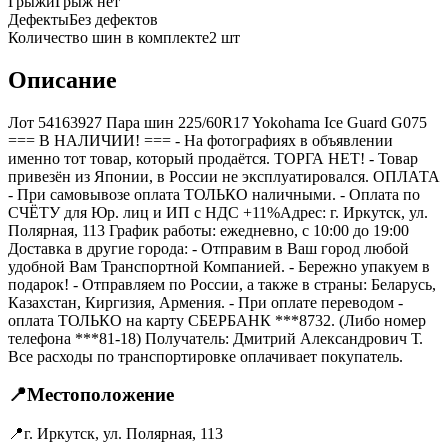
Грыжи
Грыж нет
Дефекты
Без дефектов
Количество шин в комплекте
2
шт
Описание
Лот 54163927 Пара шин 225/60R17 Yokohama Ice Guard G075
=== B НАЛИЧИИ! === - На фотографиях в объявлении
именно тот товар, который продаётся. ТОРГА НЕТ! - Товар
привезён из Японии, в России не эксплуатировался. ОПЛАТА
- При самовывозе оплата ТОЛЬКО наличными. - Оплата по
СЧЁТУ для Юр. лиц и ИП с НДС +11%Адрес: г. Иркутск, ул.
Полярная, 113 График работы: ежедневно, с 10:00 до 19:00
Доставка в другие города: - Отправим в Ваш город любой
удобной Вам Транспортной Компанией. - Бережно упакуем в
подарок! - Отправляем по России, а также в страны: Беларусь,
Казахстан, Киргизия, Армения. - При оплате переводом -
оплата ТОЛЬКО на карту СБЕРБАНК ***8732. (Либо номер
телефона ***81-18) Получатель: Дмитрий Александрович Т.
Все расходы по транспортировке оплачивает покупатель.
📍
Местоположение
📍
г. Иркутск, ул. Полярная, 113