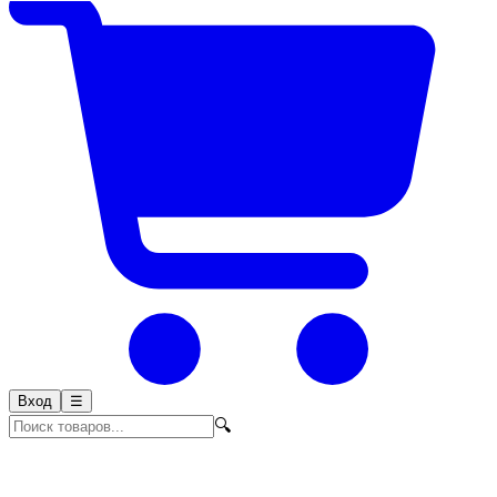
Вход
☰
🔍