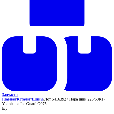
Запчасти
Главная
/
Каталог
/
Шины
/
Лот 54163927 Пара шин 225/60R17
Yokohama Ice Guard G075
Б/у