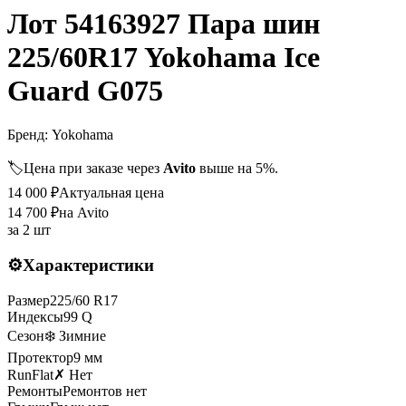
Лот 54163927 Пара шин
225/60R17 Yokohama Ice
Guard G075
Бренд:
Yokohama
🏷️
Цена при заказе через
Avito
выше на 5%.
14 000
₽
Актуальная цена
14 700
₽
на Avito
за
2 шт
⚙️
Характеристики
Размер
225
/
60
R
17
Индексы
99
Q
Сезон
❄️ Зимние
Протектор
9
мм
RunFlat
✗ Нет
Ремонты
Ремонтов нет