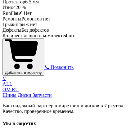
Протектор
6.5
мм
Износ
20 %
RunFlat
✗ Нет
Ремонты
Ремонтов нет
Грыжи
Грыж нет
Дефекты
Без дефектов
Количество шин в комплекте
4
шт
📞 Позвонить
Добавить в корзину
V
ALL
OM.RU
Шины Диски Запчасти
Ваш надежный партнер в мире шин и дисков в Иркутске.
Качество, проверенное временем.
Мы в соцсетях