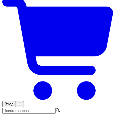
Вход
☰
🔍