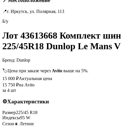
📍
Местоположение
📍
г. Иркутск, ул. Полярная, 113
Б/у
Лот 43613668 Комплект шин
225/45R18 Dunlop Le Mans V
Бренд:
Dunlop
🏷️
Цена при заказе через
Avito
выше на 5%.
15 000
₽
Актуальная цена
15 750
₽
на Avito
за
4 шт
⚙️
Характеристики
Размер
225
/
45
R
18
Индексы
95
W
Сезон
☀️ Летние