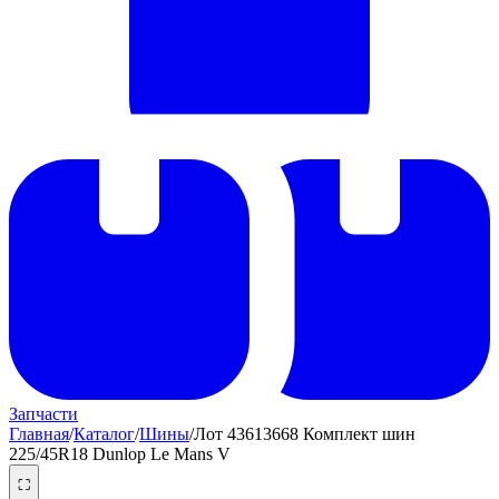
Запчасти
Главная
/
Каталог
/
Шины
/
Лот 43613668 Комплект шин
225/45R18 Dunlop Le Mans V
⛶