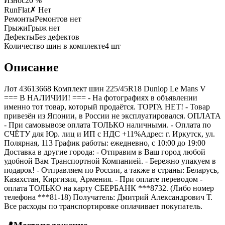
Износ
20 %
RunFlat
✗ Нет
Ремонты
Ремонтов нет
Грыжи
Грыж нет
Дефекты
Без дефектов
Количество шин в комплекте
4
шт
Описание
Лот 43613668 Комплект шин 225/45R18 Dunlop Le Mans V
=== B НАЛИЧИИ! === - На фотографиях в объявлении
именно тот товар, который продаётся. ТОРГА НЕТ! - Товар
привезён из Японии, в России не эксплуатировался. ОПЛАТА
- При самовывозе оплата ТОЛЬКО наличными. - Оплата по
СЧЁТУ для Юр. лиц и ИП с НДС +11%Адрес: г. Иркутск, ул.
Полярная, 113 График работы: ежедневно, с 10:00 до 19:00
Доставка в другие города: - Отправим в Ваш город любой
удобной Вам Транспортной Компанией. - Бережно упакуем в
подарок! - Отправляем по России, а также в страны: Беларусь,
Казахстан, Киргизия, Армения. - При оплате переводом -
оплата ТОЛЬКО на карту СБЕРБАНК ***8732. (Либо номер
телефона ***81-18) Получатель: Дмитрий Александрович Т.
Все расходы по транспортировке оплачивает покупатель.