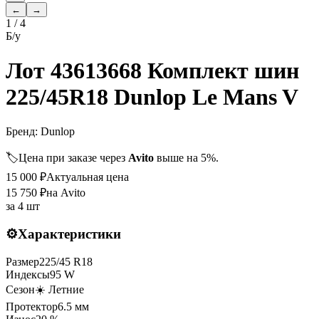
←
→
1
/
4
Б/у
Лот 43613668 Комплект шин
225/45R18 Dunlop Le Mans V
Бренд:
Dunlop
🏷️
Цена при заказе через
Avito
выше на 5%.
15 000
₽
Актуальная цена
15 750
₽
на Avito
за
4 шт
⚙️
Характеристики
Размер
225
/
45
R
18
Индексы
95
W
Сезон
☀️ Летние
Протектор
6.5
мм