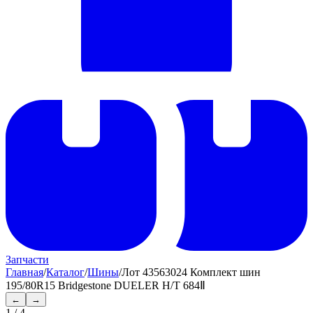
Запчасти
Главная
/
Каталог
/
Шины
/
Лот 43563024 Комплект шин
195/80R15 Bridgestone DUELER H/T 684Ⅱ
←
→
1
/
4