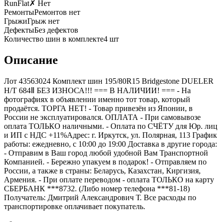
RunFlat
✗ Нет
Ремонты
Ремонтов нет
Грыжи
Грыж нет
Дефекты
Без дефектов
Количество шин в комплекте
4
шт
Описание
Лот 43563024 Комплект шин 195/80R15 Bridgestone DUELER
H/T 684Ⅱ БЕЗ ИЗНОСА!!! === B НАЛИЧИИ! === - На
фотографиях в объявлении именно тот товар, который
продаётся. ТОРГА НЕТ! - Товар привезён из Японии, в
России не эксплуатировался. ОПЛАТА - При самовывозе
оплата ТОЛЬКО наличными. - Оплата по СЧЁТУ для Юр. лиц
и ИП с НДС +11%Адрес: г. Иркутск, ул. Полярная, 113 График
работы: ежедневно, с 10:00 до 19:00 Доставка в другие города:
- Отправим в Ваш город любой удобной Вам Транспортной
Компанией. - Бережно упакуем в подарок! - Отправляем по
России, а также в страны: Беларусь, Казахстан, Киргизия,
Армения. - При оплате переводом - оплата ТОЛЬКО на карту
СБЕРБАНК ***8732. (Либо номер телефона ***81-18)
Получатель: Дмитрий Александрович Т. Все расходы по
транспортировке оплачивает покупатель.