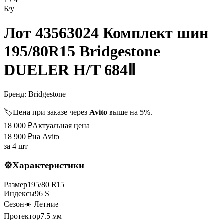
Б/у
Лот 43563024 Комплект шин
195/80R15 Bridgestone
DUELER H/T 684Ⅱ
Бренд:
Bridgestone
🏷️
Цена при заказе через
Avito
выше на 5%.
18 000
₽
Актуальная цена
18 900
₽
на Avito
за
4 шт
⚙️
Характеристики
Размер
195
/
80
R
15
Индексы
96
S
Сезон
☀️ Летние
Протектор
7.5
мм