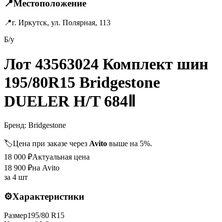
📍
Местоположение
📍
г. Иркутск, ул. Полярная, 113
Б/у
Лот 43563024 Комплект шин
195/80R15 Bridgestone
DUELER H/T 684Ⅱ
Бренд:
Bridgestone
🏷️
Цена при заказе через
Avito
выше на 5%.
18 000
₽
Актуальная цена
18 900
₽
на Avito
за
4 шт
⚙️
Характеристики
Размер
195
/
80
R
15