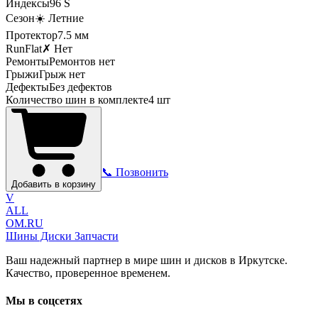
Индексы
96
S
Сезон
☀️ Летние
Протектор
7.5
мм
RunFlat
✗ Нет
Ремонты
Ремонтов нет
Грыжи
Грыж нет
Дефекты
Без дефектов
Количество шин в комплекте
4
шт
📞 Позвонить
Добавить в корзину
V
ALL
OM.RU
Шины Диски Запчасти
Ваш надежный партнер в мире шин и дисков в Иркутске.
Качество, проверенное временем.
Мы в соцсетях