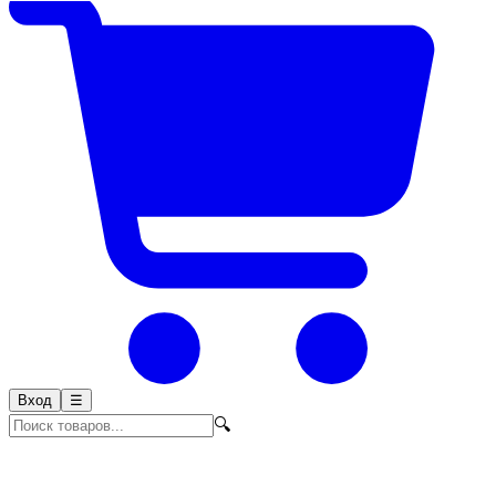
Вход
☰
🔍