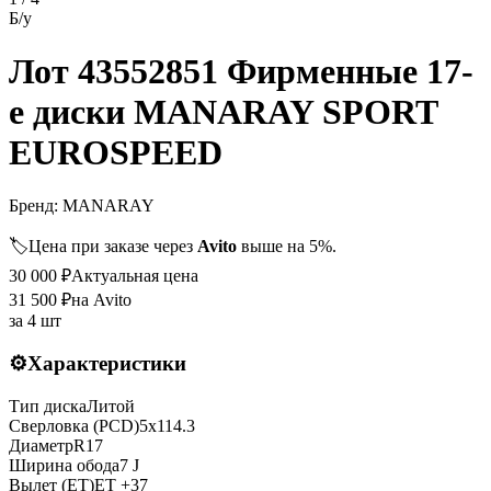
Б/у
Лот 43552851 Фирменные 17-
е диски MANARAY SPORT
EUROSPEED
Бренд:
MANARAY
🏷️
Цена при заказе через
Avito
выше на 5%.
30 000
₽
Актуальная цена
31 500
₽
на Avito
за
4 шт
⚙️
Характеристики
Тип диска
Литой
Сверловка (PCD)
5x114.3
Диаметр
R
17
Ширина обода
7 J
Вылет (ET)
ET
+37