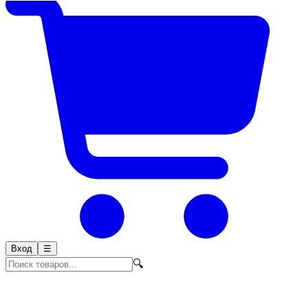
Вход
☰
🔍