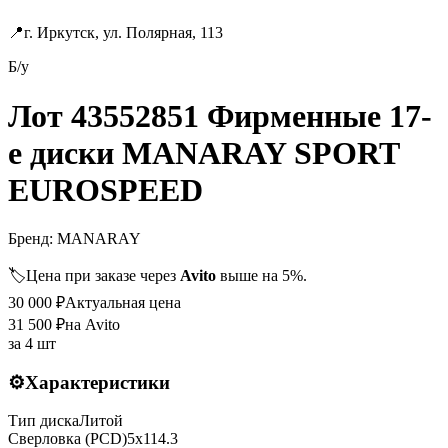
📍
г. Иркутск, ул. Полярная, 113
Б/у
Лот 43552851 Фирменные 17-
е диски MANARAY SPORT
EUROSPEED
Бренд:
MANARAY
🏷️
Цена при заказе через
Avito
выше на 5%.
30 000
₽
Актуальная цена
31 500
₽
на Avito
за
4 шт
⚙️
Характеристики
Тип диска
Литой
Сверловка (PCD)
5x114.3