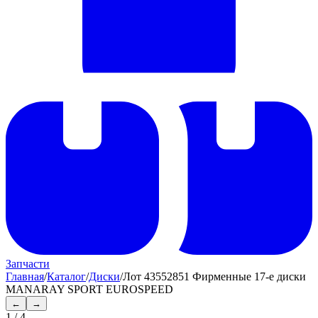
Запчасти
Главная
/
Каталог
/
Диски
/
Лот 43552851 Фирменные 17-е диски
MANARAY SPORT EUROSPEED
←
→
1
/
4