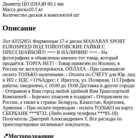
Диаметр ЦО (DIA)
Ø
60.1
мм
Масса диска
10.1 кг
Количество дисков в комплекте
4
шт
Описание
Лот 43552851 Фирменные 17-е диски MANARAY SPORT
EUROSPEED ПОД ТОЙОТОВСКИЕ ГАЙКИ С
ПРЕССШАЙБОЙ!!! === B НАЛИЧИИ! === - На
фотографиях в объявлении именно тот товар, который
продаётся. ТОРГА НЕТ! - Товар привезён из Японии, в
России не эксплуатировался. ОПЛАТА - При самовывозе
оплата ТОЛЬКО наличными. - Оплата по СЧЁТУ для Юр. лиц
и ИП с НДС +11%Адрес: г. Иркутск, ул. Полярная, 113 График
работы: ежедневно, с 10:00 до 19:00 Доставка в другие города:
- Отправим в Ваш город любой удобной Вам Транспортной
Компанией. - Бережно упакуем в подарок! - Отправляем по
России, а также в страны: Беларусь, Казахстан, Киргизия,
Армения. - При оплате переводом - оплата ТОЛЬКО на карту
СБЕРБАНК ***8732. (Либо номер телефона ***81-18)
Получатель: Дмитрий Александрович Т. Все расходы по
транспортировке оплачивает покупатель.
📍
Местоположение