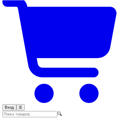
Вход
☰
🔍