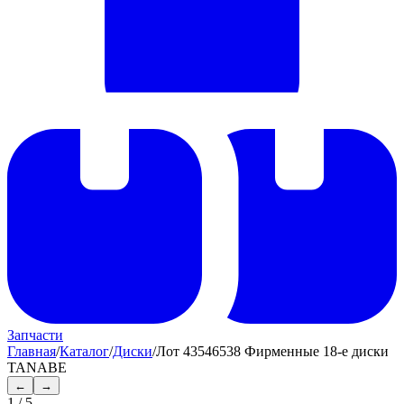
Запчасти
Главная
/
Каталог
/
Диски
/
Лот 43546538 Фирменные 18-е диски
TANABE
←
→
1
/
5