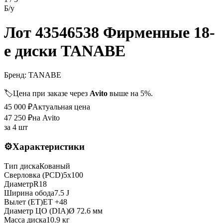
Б/у
Лот 43546538 Фирменные 18-
е диски TANABE
Бренд:
TANABE
🏷️
Цена при заказе через
Avito
выше на 5%.
45 000
₽
Актуальная цена
47 250
₽
на Avito
за
4 шт
⚙️
Характеристики
Тип диска
Кованый
Сверловка (PCD)
5x100
Диаметр
R
18
Ширина обода
7.5 J
Вылет (ET)
ET
+48
Диаметр ЦО (DIA)
Ø
72.6
мм
Масса диска
10.9 кг