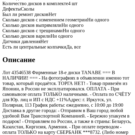
Количество дисков в комплекте
4
шт
Дефекты
Сколы
Был ли ремонт дисков
Нет
Сколько дисков с изменением геометрии
Ни одного
Сколько дисков выпрямляли
Ни одного
Сколько дисков с трещинами
Ни одного
Сколько дисков варили
Ни одного
Датчики давления
Нет
Есть ли центральные колпачки
Да, все
Описание
Лот 43546538 Фирменные 18-е диски TANABE === B
НАЛИЧИИ! === - На фотографиях в объявлении именно тот
товар, который продаётся. ТОРГА НЕТ! - Товар привезён из
Японии, в России не эксплуатировался. ОПЛАТА - При
самовывозе оплата ТОЛЬКО наличными. - Оплата по СЧЁТУ
для Юр. лиц и ИП с НДС +11%Адрес: г. Иркутск, ул.
Полярная, 113 График работы: ежедневно, с 10:00 до 19:00
Доставка в другие города: - Отправим в Ваш город любой
удобной Вам Транспортной Компанией. - Бережно упакуем в
подарок! - Отправляем по России, а также в страны: Беларусь,
Казахстан, Киргизия, Армения. - При оплате переводом -
оплата ТОЛЬКО на карту СБЕРБАНК ***8732. (Либо номер