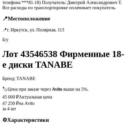
телефона ***81-18) Получатель: Дмитрий Александрович Т.
Все расходы по транспортировке оплачивает покупатель.
📍
Местоположение
📍
г. Иркутск, ул. Полярная, 113
Б/у
Лот 43546538 Фирменные 18-
е диски TANABE
Бренд:
TANABE
🏷️
Цена при заказе через
Avito
выше на 5%.
45 000
₽
Актуальная цена
47 250
₽
на Avito
за
4 шт
⚙️
Характеристики