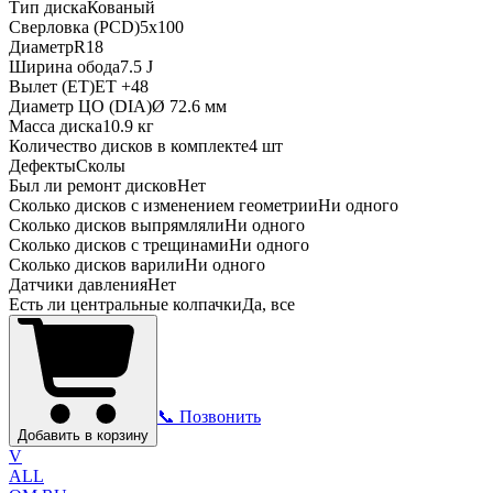
Тип диска
Кованый
Сверловка (PCD)
5x100
Диаметр
R
18
Ширина обода
7.5 J
Вылет (ET)
ET
+48
Диаметр ЦО (DIA)
Ø
72.6
мм
Масса диска
10.9 кг
Количество дисков в комплекте
4
шт
Дефекты
Сколы
Был ли ремонт дисков
Нет
Сколько дисков с изменением геометрии
Ни одного
Сколько дисков выпрямляли
Ни одного
Сколько дисков с трещинами
Ни одного
Сколько дисков варили
Ни одного
Датчики давления
Нет
Есть ли центральные колпачки
Да, все
📞 Позвонить
Добавить в корзину
V
ALL