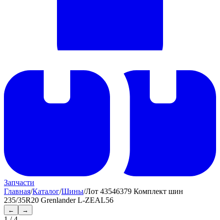
Запчасти
Главная
/
Каталог
/
Шины
/
Лот 43546379 Комплект шин
235/35R20 Grenlander L-ZEAL56
←
→
1
/
4