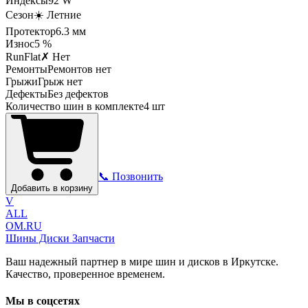
Индексы
92
W
Сезон
☀️ Летние
Протектор
6.3
мм
Износ
5 %
RunFlat
✗ Нет
Ремонты
Ремонтов нет
Грыжи
Грыж нет
Дефекты
Без дефектов
Количество шин в комплекте
4
шт
📞 Позвонить
Добавить в корзину
V
ALL
OM.RU
Шины Диски Запчасти
Ваш надежный партнер в мире шин и дисков в Иркутске.
Качество, проверенное временем.
Мы в соцсетях