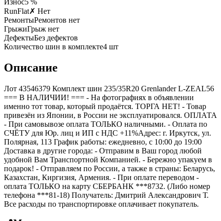
Износ
5 %
RunFlat
✗ Нет
Ремонты
Ремонтов нет
Грыжи
Грыж нет
Дефекты
Без дефектов
Количество шин в комплекте
4
шт
Описание
Лот 43546379 Комплект шин 235/35R20 Grenlander L-ZEAL56
=== B НАЛИЧИИ! === - На фотографиях в объявлении
именно тот товар, который продаётся. ТОРГА НЕТ! - Товар
привезён из Японии, в России не эксплуатировался. ОПЛАТА
- При самовывозе оплата ТОЛЬКО наличными. - Оплата по
СЧЁТУ для Юр. лиц и ИП с НДС +11%Адрес: г. Иркутск, ул.
Полярная, 113 График работы: ежедневно, с 10:00 до 19:00
Доставка в другие города: - Отправим в Ваш город любой
удобной Вам Транспортной Компанией. - Бережно упакуем в
подарок! - Отправляем по России, а также в страны: Беларусь,
Казахстан, Киргизия, Армения. - При оплате переводом -
оплата ТОЛЬКО на карту СБЕРБАНК ***8732. (Либо номер
телефона ***81-18) Получатель: Дмитрий Александрович Т.
Все расходы по транспортировке оплачивает покупатель.