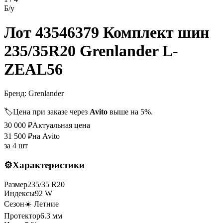
Б/у
Лот 43546379 Комплект шин
235/35R20 Grenlander L-
ZEAL56
Бренд:
Grenlander
🏷️
Цена при заказе через
Avito
выше на 5%.
30 000
₽
Актуальная цена
31 500
₽
на Avito
за
4 шт
⚙️
Характеристики
Размер
235
/
35
R
20
Индексы
92
W
Сезон
☀️ Летние
Протектор
6.3
мм