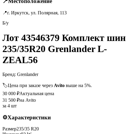
📍
Местоположение
📍
г. Иркутск, ул. Полярная, 113
Б/у
Лот 43546379 Комплект шин
235/35R20 Grenlander L-
ZEAL56
Бренд:
Grenlander
🏷️
Цена при заказе через
Avito
выше на 5%.
30 000
₽
Актуальная цена
31 500
₽
на Avito
за
4 шт
⚙️
Характеристики
Размер
235
/
35
R
20