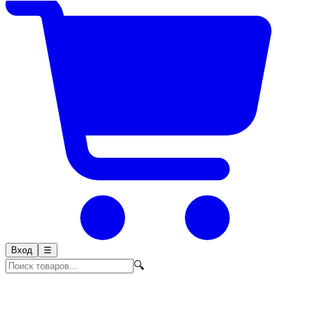
Вход
☰
🔍