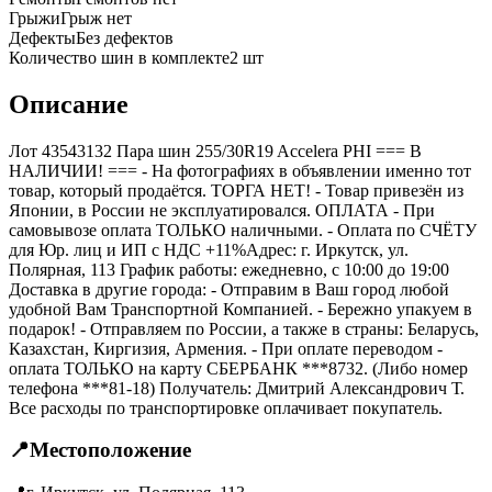
Грыжи
Грыж нет
Дефекты
Без дефектов
Количество шин в комплекте
2
шт
Описание
Лот 43543132 Пара шин 255/30R19 Accelera PHI === B
НАЛИЧИИ! === - На фотографиях в объявлении именно тот
товар, который продаётся. ТОРГА НЕТ! - Товар привезён из
Японии, в России не эксплуатировался. ОПЛАТА - При
самовывозе оплата ТОЛЬКО наличными. - Оплата по СЧЁТУ
для Юр. лиц и ИП с НДС +11%Адрес: г. Иркутск, ул.
Полярная, 113 График работы: ежедневно, с 10:00 до 19:00
Доставка в другие города: - Отправим в Ваш город любой
удобной Вам Транспортной Компанией. - Бережно упакуем в
подарок! - Отправляем по России, а также в страны: Беларусь,
Казахстан, Киргизия, Армения. - При оплате переводом -
оплата ТОЛЬКО на карту СБЕРБАНК ***8732. (Либо номер
телефона ***81-18) Получатель: Дмитрий Александрович Т.
Все расходы по транспортировке оплачивает покупатель.
📍
Местоположение