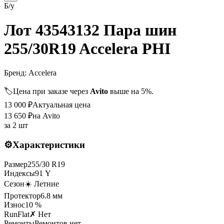
Б/у
Лот 43543132 Пара шин
255/30R19 Accelera PHI
Бренд:
Accelera
🏷️
Цена при заказе через
Avito
выше на 5%.
13 000
₽
Актуальная цена
13 650
₽
на Avito
за
2 шт
⚙️
Характеристики
Размер
255
/
30
R
19
Индексы
91
Y
Сезон
☀️ Летние
Протектор
6.8
мм
Износ
10 %
RunFlat
✗ Нет
Ремонты
Ремонтов нет