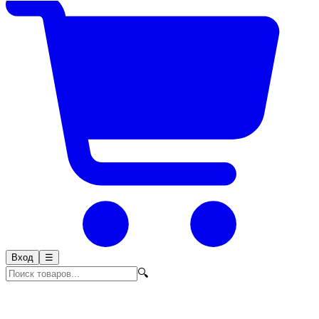
Вход
☰
🔍