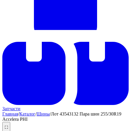
Запчасти
Главная
/
Каталог
/
Шины
/
Лот 43543132 Пара шин 255/30R19
Accelera PHI
⛶