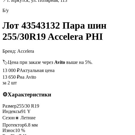
📍
г. Иркутск, ул. Полярная, 113
Б/у
Лот 43543132 Пара шин
255/30R19 Accelera PHI
Бренд:
Accelera
🏷️
Цена при заказе через
Avito
выше на 5%.
13 000
₽
Актуальная цена
13 650
₽
на Avito
за
2 шт
⚙️
Характеристики
Размер
255
/
30
R
19
Индексы
91
Y
Сезон
☀️ Летние
Протектор
6.8
мм
Износ
10 %