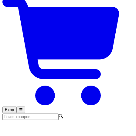
Вход
☰
🔍