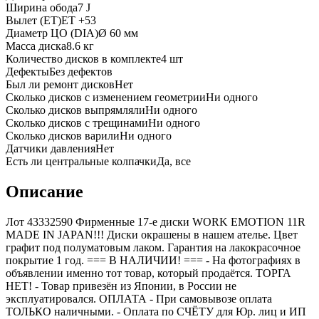
Ширина обода
7 J
Вылет (ET)
ET
+53
Диаметр ЦО (DIA)
Ø
60
мм
Масса диска
8.6 кг
Количество дисков в комплекте
4
шт
Дефекты
Без дефектов
Был ли ремонт дисков
Нет
Сколько дисков с изменением геометрии
Ни одного
Сколько дисков выпрямляли
Ни одного
Сколько дисков с трещинами
Ни одного
Сколько дисков варили
Ни одного
Датчики давления
Нет
Есть ли центральные колпачки
Да, все
Описание
Лот 43332590 Фирменные 17-е диски WORK EMOTION 11R
MADE IN JAPAN!!! Диски окрашены в нашем ателье. Цвет
графит под полуматовым лаком. Гарантия на лакокрасочное
покрытие 1 год. === B НАЛИЧИИ! === - На фотографиях в
объявлении именно тот товар, который продаётся. ТОРГА
НЕТ! - Товар привезён из Японии, в России не
эксплуатировался. ОПЛАТА - При самовывозе оплата
ТОЛЬКО наличными. - Оплата по СЧЁТУ для Юр. лиц и ИП