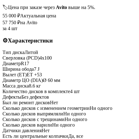
🏷️
Цена при заказе через
Avito
выше на 5%.
55 000
₽
Актуальная цена
57 750
₽
на Avito
за
4 шт
⚙️
Характеристики
Тип диска
Литой
Сверловка (PCD)
4x100
Диаметр
R
17
Ширина обода
7 J
Вылет (ET)
ET
+53
Диаметр ЦО (DIA)
Ø
60
мм
Масса диска
8.6 кг
Количество дисков в комплекте
4
шт
Дефекты
Без дефектов
Был ли ремонт дисков
Нет
Сколько дисков с изменением геометрии
Ни одного
Сколько дисков выпрямляли
Ни одного
Сколько дисков с трещинами
Ни одного
Сколько дисков варили
Ни одного
Датчики давления
Нет
Есть ли центральные колпачки
Да, все