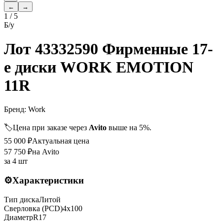
←
→
1
/
5
Б/у
Лот 43332590 Фирменные 17-
е диски WORK EMOTION
11R
Бренд:
Work
🏷️
Цена при заказе через
Avito
выше на 5%.
55 000
₽
Актуальная цена
57 750
₽
на Avito
за
4 шт
⚙️
Характеристики
Тип диска
Литой
Сверловка (PCD)
4x100
Диаметр
R
17