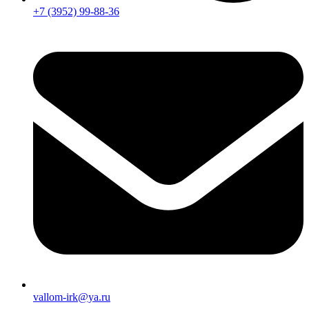
+7 (3952) 99-88-36
vallom-irk@ya.ru