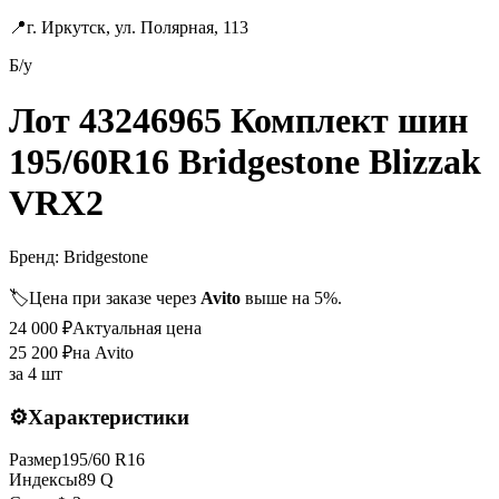
📍
г. Иркутск, ул. Полярная, 113
Б/у
Лот 43246965 Комплект шин
195/60R16 Bridgestone Blizzak
VRX2
Бренд:
Bridgestone
🏷️
Цена при заказе через
Avito
выше на 5%.
24 000
₽
Актуальная цена
25 200
₽
на Avito
за
4 шт
⚙️
Характеристики
Размер
195
/
60
R
16
Индексы
89
Q