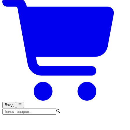
Вход
☰
🔍