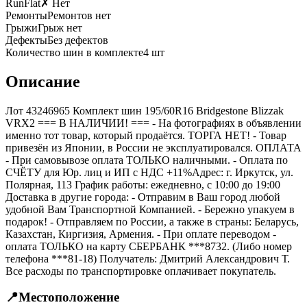
RunFlat
✗ Нет
Ремонты
Ремонтов нет
Грыжи
Грыж нет
Дефекты
Без дефектов
Количество шин в комплекте
4
шт
Описание
Лот 43246965 Комплект шин 195/60R16 Bridgestone Blizzak
VRX2 === B НАЛИЧИИ! === - На фотографиях в объявлении
именно тот товар, который продаётся. ТОРГА НЕТ! - Товар
привезён из Японии, в России не эксплуатировался. ОПЛАТА
- При самовывозе оплата ТОЛЬКО наличными. - Оплата по
СЧЁТУ для Юр. лиц и ИП с НДС +11%Адрес: г. Иркутск, ул.
Полярная, 113 График работы: ежедневно, с 10:00 до 19:00
Доставка в другие города: - Отправим в Ваш город любой
удобной Вам Транспортной Компанией. - Бережно упакуем в
подарок! - Отправляем по России, а также в страны: Беларусь,
Казахстан, Киргизия, Армения. - При оплате переводом -
оплата ТОЛЬКО на карту СБЕРБАНК ***8732. (Либо номер
телефона ***81-18) Получатель: Дмитрий Александрович Т.
Все расходы по транспортировке оплачивает покупатель.
📍
Местоположение