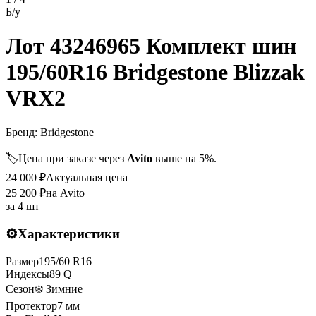
Б/у
Лот 43246965 Комплект шин
195/60R16 Bridgestone Blizzak
VRX2
Бренд:
Bridgestone
🏷️
Цена при заказе через
Avito
выше на 5%.
24 000
₽
Актуальная цена
25 200
₽
на Avito
за
4 шт
⚙️
Характеристики
Размер
195
/
60
R
16
Индексы
89
Q
Сезон
❄️ Зимние
Протектор
7
мм