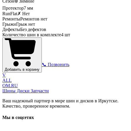
Сезон
❄️ Зимние
Протектор
7
мм
RunFlat
✗ Нет
Ремонты
Ремонтов нет
Грыжи
Грыж нет
Дефекты
Без дефектов
Количество шин в комплекте
4
шт
📞 Позвонить
Добавить в корзину
V
ALL
OM.RU
Шины Диски Запчасти
Ваш надежный партнер в мире шин и дисков в Иркутске.
Качество, проверенное временем.
Мы в соцсетях