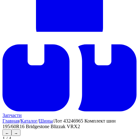
Запчасти
Главная
/
Каталог
/
Шины
/
Лот 43246965 Комплект шин
195/60R16 Bridgestone Blizzak VRX2
←
→
1
/
4